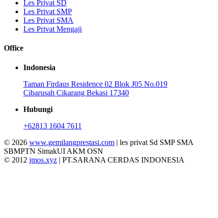
Les Privat SD
Les Privat SMP
Les Privat SMA
Les Privat Mengaji
Office
Indonesia
Taman Firdaus Residence 02 Blok J05 No.019
Cibarusah Cikarang Bekasi 17340
Hubungi
+62813 1604 7611
© 2026
www.gemilangprestasi.com
| les privat Sd SMP SMA
SBMPTN SimakUI AKM OSN
© 2012
jmos.xyz
| PT.SARANA CERDAS INDONESIA