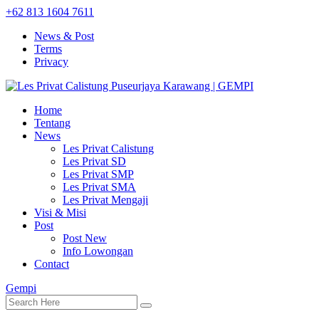
+62 813 1604 7611
News & Post
Terms
Privacy
Home
Tentang
News
Les Privat Calistung
Les Privat SD
Les Privat SMP
Les Privat SMA
Les Privat Mengaji
Visi & Misi
Post
Post New
Info Lowongan
Contact
Gempi