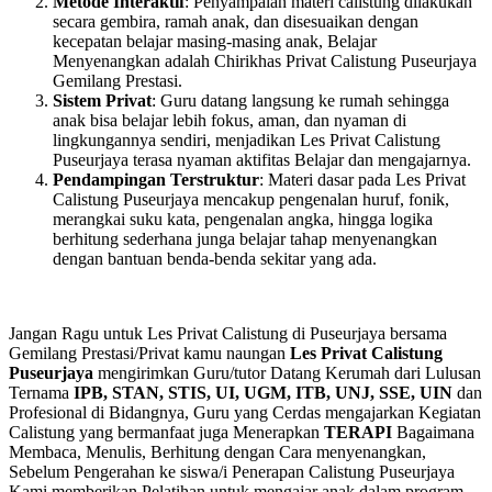
Metode Interaktif
: Penyampaian materi calistung dilakukan
secara gembira, ramah anak, dan disesuaikan dengan
kecepatan belajar masing-masing anak, Belajar
Menyenangkan adalah Chirikhas Privat Calistung Puseurjaya
Gemilang Prestasi.
Sistem Privat
: Guru datang langsung ke rumah sehingga
anak bisa belajar lebih fokus, aman, dan nyaman di
lingkungannya sendiri, menjadikan Les Privat Calistung
Puseurjaya terasa nyaman aktifitas Belajar dan mengajarnya.
Pendampingan Terstruktur
: Materi dasar pada Les Privat
Calistung Puseurjaya mencakup pengenalan huruf, fonik,
merangkai suku kata, pengenalan angka, hingga logika
berhitung sederhana junga belajar tahap menyenangkan
dengan bantuan benda-benda sekitar yang ada.
Jangan Ragu untuk Les Privat Calistung di Puseurjaya bersama
Gemilang Prestasi/Privat kamu naungan
Les Privat Calistung
Puseurjaya
mengirimkan Guru/tutor Datang Kerumah dari Lulusan
Ternama
IPB, STAN, STIS, UI, UGM, ITB, UNJ, SSE, UIN
dan
Profesional di Bidangnya, Guru yang Cerdas mengajarkan Kegiatan
Calistung yang bermanfaat juga Menerapkan
TERAPI
Bagaimana
Membaca, Menulis, Berhitung dengan Cara menyenangkan,
Sebelum Pengerahan ke siswa/i Penerapan Calistung Puseurjaya
Kami memberikan Pelatihan untuk mengajar anak dalam program