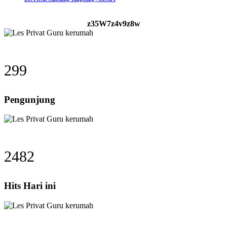
z35W7z4v9z8w
299
Pengunjung
2482
Hits Hari ini