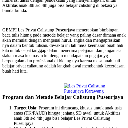
numerasi dasar dengan pendekatan yang menyenangkan, untuk
Aktifitas anak 3th s/d 4th juga bisa belajar calistung di bekasi ya
bunda-bunda.
GEMPI Les Privat Calistung Puseurjaya menerapkan bimbingan
baca tulis hitung pada metode belajar yang paling dasar dimana anak
akan memulai dengan mengenal huruf, angka,dan mengapresikan
nya dalam bentuk tulisan. diwaktu ini lah masa keemasan buah hati
kita untuk cepat tanggap dalam menerima pelajaran dan jangan sia
siakan masa keemasan ini dengan mendapatkan pegajar yg
berpengalan dan profesional di bidang nya karena masa buah hati
belajar privat caliatung adalah langkah awal membentuk kecerdasan
buah hati kita.
Program dan Metode Belajar Calistung Puseurjaya
Target Usia
: Program ini dirancang khusus untuk anak usia
emas (TK/PAUD) hingga jenjang SD awal, untuk Aktifitas
anak 3th s/d 4th juga bisa belajar Les Privat Calistung
Puseurjaya.