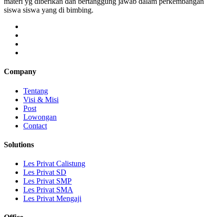
materi yg diberikan dan bertanggung jawab dalam perkembangan
siswa siswa yang di bimbing.
Company
Tentang
Visi & Misi
Post
Lowongan
Contact
Solutions
Les Privat Calistung
Les Privat SD
Les Privat SMP
Les Privat SMA
Les Privat Mengaji