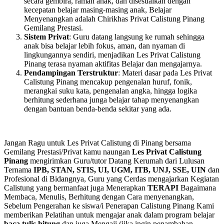
secara gembira, ramah anak, dan disesuaikan dengan
kecepatan belajar masing-masing anak, Belajar
Menyenangkan adalah Chirikhas Privat Calistung Pinang
Gemilang Prestasi.
Sistem Privat
: Guru datang langsung ke rumah sehingga
anak bisa belajar lebih fokus, aman, dan nyaman di
lingkungannya sendiri, menjadikan Les Privat Calistung
Pinang terasa nyaman aktifitas Belajar dan mengajarnya.
Pendampingan Terstruktur
: Materi dasar pada Les Privat
Calistung Pinang mencakup pengenalan huruf, fonik,
merangkai suku kata, pengenalan angka, hingga logika
berhitung sederhana junga belajar tahap menyenangkan
dengan bantuan benda-benda sekitar yang ada.
Jangan Ragu untuk Les Privat Calistung di Pinang bersama
Gemilang Prestasi/Privat kamu naungan
Les Privat Calistung
Pinang
mengirimkan Guru/tutor Datang Kerumah dari Lulusan
Ternama
IPB, STAN, STIS, UI, UGM, ITB, UNJ, SSE, UIN
dan
Profesional di Bidangnya, Guru yang Cerdas mengajarkan Kegiatan
Calistung yang bermanfaat juga Menerapkan
TERAPI
Bagaimana
Membaca, Menulis, Berhitung dengan Cara menyenangkan,
Sebelum Pengerahan ke siswa/i Penerapan Calistung Pinang Kami
memberikan Pelatihan untuk mengajar anak dalam program belajar
baca tulis hitung
dan juga Mengaji (jika ingin penambahan