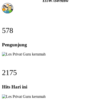
z35W7z4v9z8w
578
Pengunjung
2175
Hits Hari ini