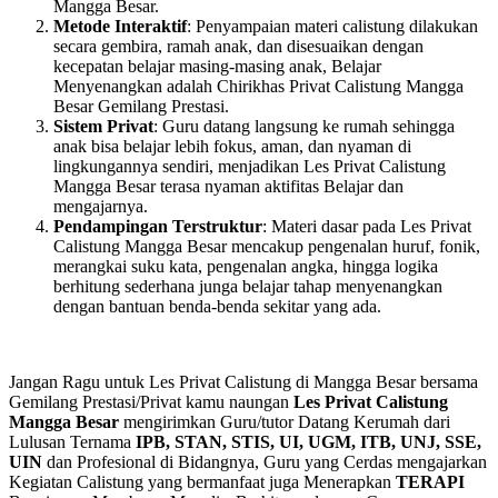
Mangga Besar.
Metode Interaktif
: Penyampaian materi calistung dilakukan
secara gembira, ramah anak, dan disesuaikan dengan
kecepatan belajar masing-masing anak, Belajar
Menyenangkan adalah Chirikhas Privat Calistung Mangga
Besar Gemilang Prestasi.
Sistem Privat
: Guru datang langsung ke rumah sehingga
anak bisa belajar lebih fokus, aman, dan nyaman di
lingkungannya sendiri, menjadikan Les Privat Calistung
Mangga Besar terasa nyaman aktifitas Belajar dan
mengajarnya.
Pendampingan Terstruktur
: Materi dasar pada Les Privat
Calistung Mangga Besar mencakup pengenalan huruf, fonik,
merangkai suku kata, pengenalan angka, hingga logika
berhitung sederhana junga belajar tahap menyenangkan
dengan bantuan benda-benda sekitar yang ada.
Jangan Ragu untuk Les Privat Calistung di Mangga Besar bersama
Gemilang Prestasi/Privat kamu naungan
Les Privat Calistung
Mangga Besar
mengirimkan Guru/tutor Datang Kerumah dari
Lulusan Ternama
IPB, STAN, STIS, UI, UGM, ITB, UNJ, SSE,
UIN
dan Profesional di Bidangnya, Guru yang Cerdas mengajarkan
Kegiatan Calistung yang bermanfaat juga Menerapkan
TERAPI