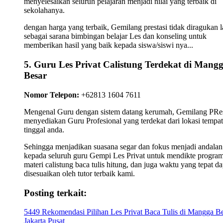
menyelesaikan seluruh pelajaran menjadi nilai yang terbaik di
sekolahanya.
dengan harga yang terbaik, Gemilang prestasi tidak diragukan l
sebagai sarana bimbingan belajar Les dan konseling untuk
memberikan hasil yang baik kepada siswa/siswi nya...
5. Guru Les Privat Calistung Terdekat di Mang
Besar
Nomor Telepon:
+62813 1604 7611
Mengenal Guru dengan sistem datang kerumah, Gemilang PRes
menyediakan Guru Profesional yang terdekat dari lokasi tempat
tinggal anda.
Sehingga menjadikan suasana segar dan fokus menjadi andalan
kepada seluruh guru Gempi Les Privat untuk mendikte progra
materi calistung baca tulis hitung, dan juga waktu yang tepat da
disesuaikan oleh tutor terbaik kami.
Posting terkait:
5449 Rekomendasi Pilihan Les Privat Baca Tulis di Mangga B
Jakarta Pusat