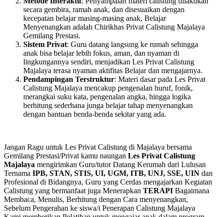
Metode Interaktif
: Penyampaian materi calistung dilakukan
secara gembira, ramah anak, dan disesuaikan dengan
kecepatan belajar masing-masing anak, Belajar
Menyenangkan adalah Chirikhas Privat Calistung Majalaya
Gemilang Prestasi.
Sistem Privat
: Guru datang langsung ke rumah sehingga
anak bisa belajar lebih fokus, aman, dan nyaman di
lingkungannya sendiri, menjadikan Les Privat Calistung
Majalaya terasa nyaman aktifitas Belajar dan mengajarnya.
Pendampingan Terstruktur
: Materi dasar pada Les Privat
Calistung Majalaya mencakup pengenalan huruf, fonik,
merangkai suku kata, pengenalan angka, hingga logika
berhitung sederhana junga belajar tahap menyenangkan
dengan bantuan benda-benda sekitar yang ada.
Jangan Ragu untuk Les Privat Calistung di Majalaya bersama
Gemilang Prestasi/Privat kamu naungan
Les Privat Calistung
Majalaya
mengirimkan Guru/tutor Datang Kerumah dari Lulusan
Ternama
IPB, STAN, STIS, UI, UGM, ITB, UNJ, SSE, UIN
dan
Profesional di Bidangnya, Guru yang Cerdas mengajarkan Kegiatan
Calistung yang bermanfaat juga Menerapkan
TERAPI
Bagaimana
Membaca, Menulis, Berhitung dengan Cara menyenangkan,
Sebelum Pengerahan ke siswa/i Penerapan Calistung Majalaya
Kami memberikan Pelatihan untuk mengajar anak dalam program