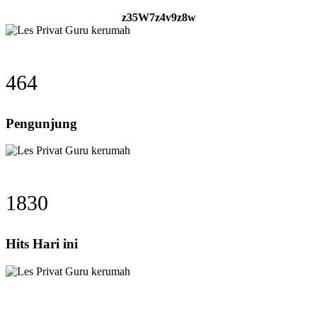
z35W7z4v9z8w
464
Pengunjung
1830
Hits Hari ini