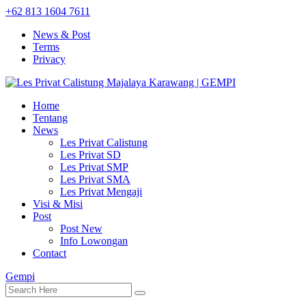
+62 813 1604 7611
News & Post
Terms
Privacy
Home
Tentang
News
Les Privat Calistung
Les Privat SD
Les Privat SMP
Les Privat SMA
Les Privat Mengaji
Visi & Misi
Post
Post New
Info Lowongan
Contact
Gempi