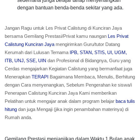
sederhana junga belajar tahap menyenangkan
dengan bantuan benda-benda sekitar yang ada.
Jangan Ragu untuk Les Privat Calistung di Kunciran Jaya
bersama Gemilang Prestasi/Privat kamu naungan
Les Privat
Calistung Kunciran Jaya
mengirimkan Guru/tutor Datang
Kerumah dari Lulusan Ternama
IPB, STAN, STIS, UI, UGM,
ITB, UNJ, SSE, UIN
dan Profesional di Bidangnya, Guru yang
Cerdas mengajarkan Kegiatan Calistung yang bermanfaat juga
Menerapkan
TERAPI
Bagaimana Membaca, Menulis, Berhitung
dengan Cara menyenangkan, Sebelum Pengerahan ke siswa/i
Penerapan Calistung Kunciran Jaya Kami memberikan
Pelatihan untuk mengajar anak dalam program belajar
baca tulis
hitung
dan juga Mengaji (jika ingin penambahan materinya) di
Rumah anda.
Gemilang Prestasi menjanjikan dalam Waktu 1 Bulan anak