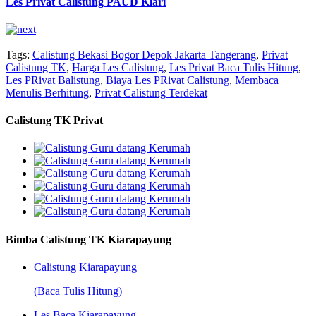
Les Privat Calistung PAUD Klari
Tags:
Calistung Bekasi Bogor Depok Jakarta Tangerang
,
Privat
Calistung TK
,
Harga Les Calistung
,
Les Privat Baca Tulis Hitung
,
Les PRivat Balistung
,
Biaya Les PRivat Calistung
,
Membaca
Menulis Berhitung
,
Privat Calistung Terdekat
Calistung TK Privat
Bimba Calistung TK Kiarapayung
Calistung Kiarapayung
(Baca Tulis Hitung)
Les Baca Kiarapayung