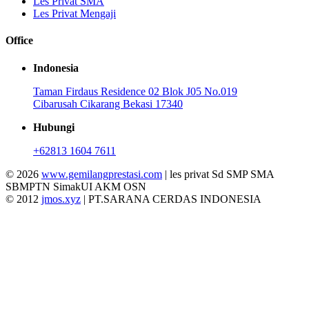
Les Privat SMA
Les Privat Mengaji
Office
Indonesia
Taman Firdaus Residence 02 Blok J05 No.019
Cibarusah Cikarang Bekasi 17340
Hubungi
+62813 1604 7611
© 2026
www.gemilangprestasi.com
| les privat Sd SMP SMA
SBMPTN SimakUI AKM OSN
© 2012
jmos.xyz
| PT.SARANA CERDAS INDONESIA