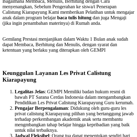
Bagaimana Membaca, Menulis, Berhitung dengan Cara
menyenangkan, Sebelum Pengerahan ke siswa/i Penerapan
Calistung Kiarapayung Kami memberikan Pelatihan untuk mengajar
anak dalam program belajar
baca tulis hitung
dan juga Mengaji
(jika ingin penambahan materinya) di Rumah anda.
Gemilang Prestasi menjanjikan dalam Waktu 1 Bulan anak sudah
dapat Membaca, Berhitung dan Menulis, dengan syarat dan
ketentuan yang berlaku yang diterapkan oleh GEMPI
Keunggulan Layanan Les Privat Calistung
Kiarapayung
Legalitas Jelas
: GEMPI Memiliki badan hukum resmi di
bawah PT Sarana Cerdas Indonesia dalam mengambangkan
Pendidikan Les Privat Calistung Kiarapayung Guru kerumah.
Pengajar Berpengalaman
: Didukung oleh guru-guru les
privat calistung Kiarapayung pilihan yang bertanggung jawab
terhadap perkembangan akademik anak serta membantu
mengmbangkan tahap belajar hingga kepribadian yang baik
untuk nilai terbaiknya.
Jadwal Fleksibel
: Orang tua dapat menentukan sendiri hari