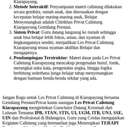
Kiarapayung.
Metode Interaktif
: Penyampaian materi calistung dilakukan
secara gembira, ramah anak, dan disesuaikan dengan
kecepatan belajar masing-masing anak, Belajar
Menyenangkan adalah Chirikhas Privat Calistung
Kiarapayung Gemilang Prestasi.
Sistem Privat
: Guru datang langsung ke rumah sehingga
anak bisa belajar lebih fokus, aman, dan nyaman di
lingkungannya sendiri, menjadikan Les Privat Calistung
Kiarapayung terasa nyaman aktifitas Belajar dan
mengajarnya.
Pendampingan Terstruktur
: Materi dasar pada Les Privat
Calistung Kiarapayung mencakup pengenalan huruf, fonik,
merangkai suku kata, pengenalan angka, hingga logika
berhitung sederhana junga belajar tahap menyenangkan
dengan bantuan benda-benda sekitar yang ada.
Jangan Ragu untuk Les Privat Calistung di Kiarapayung bersama
Gemilang Prestasi/Privat kamu naungan
Les Privat Calistung
Kiarapayung
mengirimkan Guru/tutor Datang Kerumah dari
Lulusan Ternama
IPB, STAN, STIS, UI, UGM, ITB, UNJ, SSE,
UIN
dan Profesional di Bidangnya, Guru yang Cerdas mengajarkan
Kegiatan Calistung yang bermanfaat juga Menerapkan
TERAPI