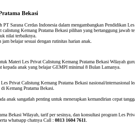
Pratama Bekasi
h PT Sarana Cerdas Indonesia dalam mengambangkan Pendidikan Les 
vat calistung Kemang Pratama Bekasi pilihan yang bertanggung jawab
k nilai terbaiknya.
 jam belajar sesuai dengan rutinitas harian anak.
uk Materi Les Privat Calistung Kemang Pratama Bekasi Wilayah guru
ikat kepada anak yang belajar GEMPI minimal 8 Bulan Lamanya.
, Les Privat Calistung Kemang Pratama Bekasi nasional/internasiona
n di Kemang Pratama Bekasi.
a anak sangatlah penting untuk menerapkan kemandirian cepat tangga
ama Bekasi Wilayah, tarif per sesinya, dan konsultasi program Les P
erta whatsapp chatnya Call :
0813 1604 7611
.