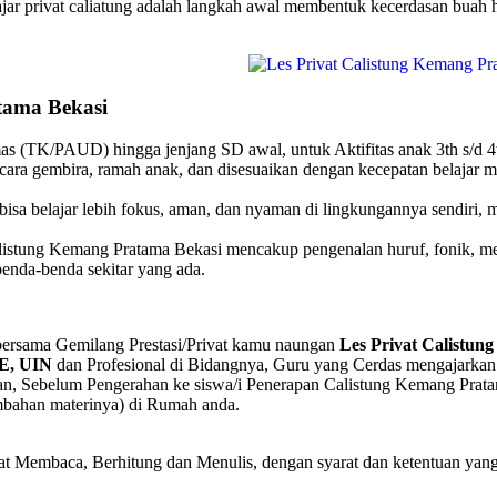
jar privat caliatung adalah langkah awal membentuk kecerdasan buah ha
tama Bekasi
mas (TK/PAUD) hingga jenjang SD awal, untuk Aktifitas anak 3th s/d 4t
ecara gembira, ramah anak, dan disesuaikan dengan kecepatan belajar 
isa belajar lebih fokus, aman, dan nyaman di lingkungannya sendiri,
Calistung Kemang Pratama Bekasi mencakup pengenalan huruf, fonik, me
enda-benda sekitar yang ada.
bersama Gemilang Prestasi/Privat kamu naungan
Les Privat Calistun
E, UIN
dan Profesional di Bidangnya, Guru yang Cerdas mengajarkan
, Sebelum Pengerahan ke siswa/i Penerapan Calistung Kemang Prata
mbahan materinya) di Rumah anda.
at Membaca, Berhitung dan Menulis, dengan syarat dan ketentuan yan