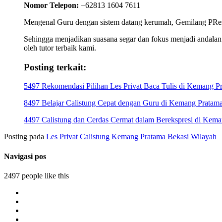
Nomor Telepon:
+62813 1604 7611
Mengenal Guru dengan sistem datang kerumah, Gemilang PResta
Sehingga menjadikan suasana segar dan fokus menjadi andalan k
oleh tutor terbaik kami.
Posting terkait:
5497 Rekomendasi Pilihan Les Privat Baca Tulis di Kemang P
8497 Belajar Calistung Cepat dengan Guru di Kemang Pratam
4497 Calistung dan Cerdas Cermat dalam Berekspresi di Kema
Posting pada
Les Privat Calistung Kemang Pratama Bekasi Wilayah
Navigasi pos
2497 people like this