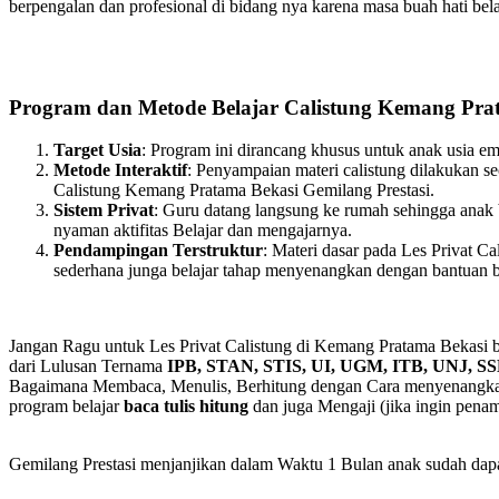
berpengalan dan profesional di bidang nya karena masa buah hati bela
Program dan Metode Belajar Calistung Kemang Pra
Target Usia
: Program ini dirancang khusus untuk anak usia e
Metode Interaktif
: Penyampaian materi calistung dilakukan s
Calistung Kemang Pratama Bekasi Gemilang Prestasi.
Sistem Privat
: Guru datang langsung ke rumah sehingga anak b
nyaman aktifitas Belajar dan mengajarnya.
Pendampingan Terstruktur
: Materi dasar pada Les Privat 
sederhana junga belajar tahap menyenangkan dengan bantuan b
Jangan Ragu untuk Les Privat Calistung di Kemang Pratama Bekasi 
dari Lulusan Ternama
IPB, STAN, STIS, UI, UGM, ITB, UNJ, SS
Bagaimana Membaca, Menulis, Berhitung dengan Cara menyenangkan
program belajar
baca tulis hitung
dan juga Mengaji (jika ingin pena
Gemilang Prestasi menjanjikan dalam Waktu 1 Bulan anak sudah dap