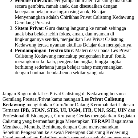
Metode Interaktif
: Penyampaian materi calistung dilakukan
secara gembira, ramah anak, dan disesuaikan dengan
kecepatan belajar masing-masing anak, Belajar
Menyenangkan adalah Chirikhas Privat Calistung Kedawung
Gemilang Prestasi.
Sistem Privat
: Guru datang langsung ke rumah sehingga
anak bisa belajar lebih fokus, aman, dan nyaman di
lingkungannya sendiri, menjadikan Les Privat Calistung
Kedawung terasa nyaman aktifitas Belajar dan mengajarnya.
Pendampingan Terstruktur
: Materi dasar pada Les Privat
Calistung Kedawung mencakup pengenalan huruf, fonik,
merangkai suku kata, pengenalan angka, hingga logika
berhitung sederhana junga belajar tahap menyenangkan
dengan bantuan benda-benda sekitar yang ada.
Jangan Ragu untuk Les Privat Calistung di Kedawung bersama
Gemilang Prestasi/Privat kamu naungan
Les Privat Calistung
Kedawung
mengirimkan Guru/tutor Datang Kerumah dari Lulusan
Ternama
IPB, STAN, STIS, UI, UGM, ITB, UNJ, SSE, UIN
dan
Profesional di Bidangnya, Guru yang Cerdas mengajarkan Kegiatan
Calistung yang bermanfaat juga Menerapkan
TERAPI
Bagaimana
Membaca, Menulis, Berhitung dengan Cara menyenangkan,
Sebelum Pengerahan ke siswa/i Penerapan Calistung Kedawung
Kami memberikan Pelatihan untuk mengajar anak dalam program