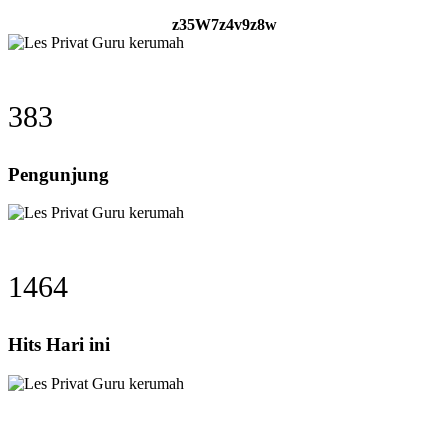
z35W7z4v9z8w
383
Pengunjung
1464
Hits Hari ini