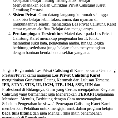
kecepatan belajar masing-masing anak, Belajar
Menyenangkan adalah Chirikhas Privat Calistung Karet
Gemilang Prestasi.
Sistem Privat
: Guru datang langsung ke rumah sehingga
anak bisa belajar lebih fokus, aman, dan nyaman di
lingkungannya sendiri, menjadikan Les Privat Calistung Karet
terasa nyaman aktifitas Belajar dan mengajarnya.
Pendampingan Terstruktur
: Materi dasar pada Les Privat
Calistung Karet mencakup pengenalan huruf, fonik,
merangkai suku kata, pengenalan angka, hingga logika
berhitung sederhana junga belajar tahap menyenangkan
dengan bantuan benda-benda sekitar yang ada.
Jangan Ragu untuk Les Privat Calistung di Karet bersama Gemilang
Prestasi/Privat kamu naungan
Les Privat Calistung Karet
mengirimkan Guru/tutor Datang Kerumah dari Lulusan Ternama
IPB, STAN, STIS, UI, UGM, ITB, UNJ, SSE, UIN
dan
Profesional di Bidangnya, Guru yang Cerdas mengajarkan Kegiatan
Calistung yang bermanfaat juga Menerapkan
TERAPI
Bagaimana
Membaca, Menulis, Berhitung dengan Cara menyenangkan,
Sebelum Pengerahan ke siswa/i Penerapan Calistung Karet Kami
memberikan Pelatihan untuk mengajar anak dalam program belajar
baca tulis hitung
dan juga Mengaji (jika ingin penambahan
materinya) di Rumah anda.