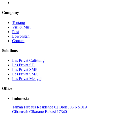
Company
Tentang
Visi & Misi
Post
Lowongan
Contact
Solutions
Les Privat Calistung
Les Privat SD
Les Privat SMP
Les Privat SMA
Les Privat Mengaji
Office
Indonesia
Taman Firdaus Residence 02 Blok J05 No.019
Cibarusah Cikarang Bekasi 17340