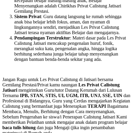
kecepatan belajar masing-masing anak, Belajar
Menyenangkan adalah Chirikhas Privat Calistung Jatisari
Gemilang Prestasi.
Sistem Privat
: Guru datang langsung ke rumah sehingga
anak bisa belajar lebih fokus, aman, dan nyaman di
lingkungannya sendiri, menjadikan Les Privat Calistung
Jatisari terasa nyaman aktifitas Belajar dan mengajarnya.
Pendampingan Terstruktur
: Materi dasar pada Les Privat
Calistung Jatisari mencakup pengenalan huruf, fonik,
merangkai suku kata, pengenalan angka, hingga logika
berhitung sederhana junga belajar tahap menyenangkan
dengan bantuan benda-benda sekitar yang ada.
Jangan Ragu untuk Les Privat Calistung di Jatisari bersama
Gemilang Prestasi/Privat kamu naungan
Les Privat Calistung
Jatisari
mengirimkan Guru/tutor Datang Kerumah dari Lulusan
Ternama
IPB, STAN, STIS, UI, UGM, ITB, UNJ, SSE, UIN
dan
Profesional di Bidangnya, Guru yang Cerdas mengajarkan Kegiatan
Calistung yang bermanfaat juga Menerapkan
TERAPI
Bagaimana
Membaca, Menulis, Berhitung dengan Cara menyenangkan,
Sebelum Pengerahan ke siswa/i Penerapan Calistung Jatisari Kami
memberikan Pelatihan untuk mengajar anak dalam program belajar
baca tulis hitung
dan juga Mengaji (jika ingin penambahan
materinya) di Rumah anda.