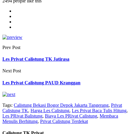
2494 people like this
Prev Post
Les Privat Calistung TK Jatirasa
Next Post
Les Privat Calistung PAUD Kranggan
Tags:
Calistung Bekasi Bogor Depok Jakarta Tangerang
,
Privat
Calistung TK
,
Harga Les Calistung
,
Les Privat Baca Tulis Hitung
,
Les PRivat Balistung
,
Biaya Les PRivat Calistung
,
Membaca
Menulis Berhitung
,
Privat Calistung Terdekat
Calistung TK Privat