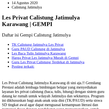
14 Agustus 2020
Calistung Jatimulya
Les Privat Calistung Jatimulya
Karawang | GEMPI
Daftar isi Gempi Calistung Jatimulya
TK Calistung Jatimulya Les Privat
Guru PAUD Calistung di Jatimulya
Les Baca Tulis Jatimulya Karawang
Harga Privat Les Jatimulya Murah di Gempi
Guru Les Privat Calistung Terdekat di Jatimulya
Posting terkait:
Les Privat Calistung Jatimulya Karawang di sini aja.!! Gemilang
Prestasi adalah lembaga bimbingan belajar yang menyediakan
layanan les privat calistung (baca, tulis, hitung) dengan sistem guru
datang ke rumah untuk wilayah Jatimulya dan sekitarnya. Program
ini dikhususkan bagi anak-anak usia dini (TK/PAUD) serta siswa
SD tingkat awal agar dapat menguasai kemampuan literasi dan