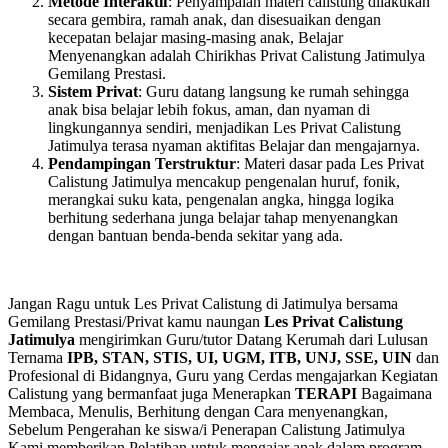
Metode Interaktif
: Penyampaian materi calistung dilakukan
secara gembira, ramah anak, dan disesuaikan dengan
kecepatan belajar masing-masing anak, Belajar
Menyenangkan adalah Chirikhas Privat Calistung Jatimulya
Gemilang Prestasi.
Sistem Privat
: Guru datang langsung ke rumah sehingga
anak bisa belajar lebih fokus, aman, dan nyaman di
lingkungannya sendiri, menjadikan Les Privat Calistung
Jatimulya terasa nyaman aktifitas Belajar dan mengajarnya.
Pendampingan Terstruktur
: Materi dasar pada Les Privat
Calistung Jatimulya mencakup pengenalan huruf, fonik,
merangkai suku kata, pengenalan angka, hingga logika
berhitung sederhana junga belajar tahap menyenangkan
dengan bantuan benda-benda sekitar yang ada.
Jangan Ragu untuk Les Privat Calistung di Jatimulya bersama
Gemilang Prestasi/Privat kamu naungan
Les Privat Calistung
Jatimulya
mengirimkan Guru/tutor Datang Kerumah dari Lulusan
Ternama
IPB, STAN, STIS, UI, UGM, ITB, UNJ, SSE, UIN
dan
Profesional di Bidangnya, Guru yang Cerdas mengajarkan Kegiatan
Calistung yang bermanfaat juga Menerapkan
TERAPI
Bagaimana
Membaca, Menulis, Berhitung dengan Cara menyenangkan,
Sebelum Pengerahan ke siswa/i Penerapan Calistung Jatimulya
Kami memberikan Pelatihan untuk mengajar anak dalam program