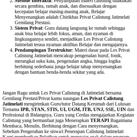
Metode Interaktif
: Penyampaian materi calistung dilakukan
secara gembira, ramah anak, dan disesuaikan dengan
kecepatan belajar masing-masing anak, Belajar
Menyenangkan adalah Chirikhas Privat Calistung Jatimelati
Gemilang Prestasi.
Sistem Privat
: Guru datang langsung ke rumah sehingga
anak bisa belajar lebih fokus, aman, dan nyaman di
lingkungannya sendiri, menjadikan Les Privat Calistung
Jatimelati terasa nyaman aktifitas Belajar dan mengajarnya.
Pendampingan Terstruktur
: Materi dasar pada Les Privat
Calistung Jatimelati mencakup pengenalan huruf, fonik,
merangkai suku kata, pengenalan angka, hingga logika
berhitung sederhana junga belajar tahap menyenangkan
dengan bantuan benda-benda sekitar yang ada.
Jangan Ragu untuk Les Privat Calistung di Jatimelati bersama
Gemilang Prestasi/Privat kamu naungan
Les Privat Calistung
Jatimelati
mengirimkan Guru/tutor Datang Kerumah dari Lulusan
Ternama
IPB, STAN, STIS, UI, UGM, ITB, UNJ, SSE, UIN
dan
Profesional di Bidangnya, Guru yang Cerdas mengajarkan Kegiatan
Calistung yang bermanfaat juga Menerapkan
TERAPI
Bagaimana
Membaca, Menulis, Berhitung dengan Cara menyenangkan,
Sebelum Pengerahan ke siswa/i Penerapan Calistung Jatimelati
Kami memberikan Pelatihan untuk mengajar anak dalam program