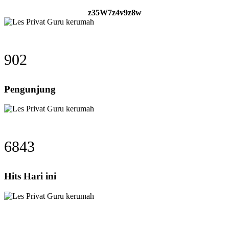
z35W7z4v9z8w
902
Pengunjung
6843
Hits Hari ini