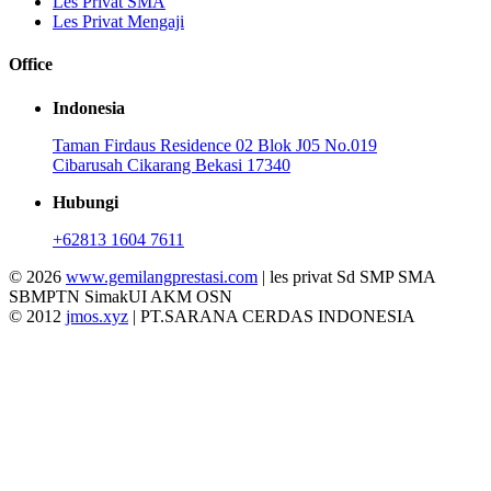
Les Privat SMA
Les Privat Mengaji
Office
Indonesia
Taman Firdaus Residence 02 Blok J05 No.019
Cibarusah Cikarang Bekasi 17340
Hubungi
+62813 1604 7611
© 2026
www.gemilangprestasi.com
| les privat Sd SMP SMA
SBMPTN SimakUI AKM OSN
© 2012
jmos.xyz
| PT.SARANA CERDAS INDONESIA