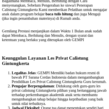
Bagaimana Membaca, Menulis, Berhitung dengan Cara
menyenangkan, Sebelum Pengerahan ke siswa/i Penerapan
Calistung Gintungkerta Kami memberikan Pelatihan untuk mengajar
anak dalam program belajar
baca tulis hitung
dan juga Mengaji
(jika ingin penambahan materinya) di Rumah anda.
Gemilang Prestasi menjanjikan dalam Waktu 1 Bulan anak sudah
dapat Membaca, Berhitung dan Menulis, dengan syarat dan
ketentuan yang berlaku yang diterapkan oleh GEMPI
Keunggulan Layanan Les Privat Calistung
Gintungkerta
Legalitas Jelas
: GEMPI Memiliki badan hukum resmi di
bawah PT Sarana Cerdas Indonesia dalam mengambangkan
Pendidikan Les Privat Calistung Gintungkerta Guru kerumah.
Pengajar Berpengalaman
: Didukung oleh guru-guru les
privat calistung Gintungkerta pilihan yang bertanggung jawab
terhadap perkembangan akademik anak serta membantu
mengmbangkan tahap belajar hingga kepribadian yang baik
untuk nilai terbaiknya.
Jadwal Fleksibel
: Orang tua dapat menentukan sendiri hari