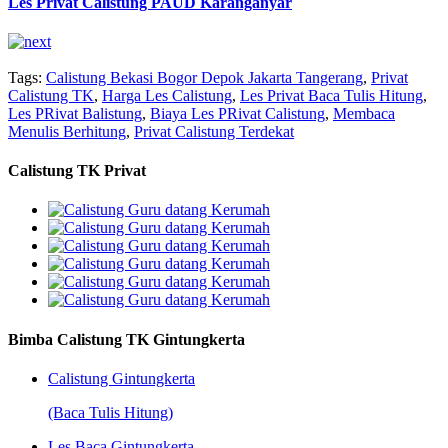
Les Privat Calistung PAUD Karanganyar
Tags:
Calistung Bekasi Bogor Depok Jakarta Tangerang
,
Privat
Calistung TK
,
Harga Les Calistung
,
Les Privat Baca Tulis Hitung
,
Les PRivat Balistung
,
Biaya Les PRivat Calistung
,
Membaca
Menulis Berhitung
,
Privat Calistung Terdekat
Calistung TK Privat
Bimba Calistung TK Gintungkerta
Calistung Gintungkerta
(Baca Tulis Hitung)
Les Baca Gintungkerta