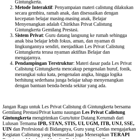
Gintungkerta.
Metode Interaktif
: Penyampaian materi calistung dilakukan
secara gembira, ramah anak, dan disesuaikan dengan
kecepatan belajar masing-masing anak, Belajar
Menyenangkan adalah Chirikhas Privat Calistung
Gintungkerta Gemilang Prestasi.
Sistem Privat
: Guru datang langsung ke rumah sehingga
anak bisa belajar lebih fokus, aman, dan nyaman di
lingkungannya sendiri, menjadikan Les Privat Calistung
Gintungkerta terasa nyaman aktifitas Belajar dan
mengajarnya.
Pendampingan Terstruktur
: Materi dasar pada Les Privat
Calistung Gintungkerta mencakup pengenalan huruf, fonik,
merangkai suku kata, pengenalan angka, hingga logika
berhitung sederhana junga belajar tahap menyenangkan
dengan bantuan benda-benda sekitar yang ada.
Jangan Ragu untuk Les Privat Calistung di Gintungkerta bersama
Gemilang Prestasi/Privat kamu naungan
Les Privat Calistung
Gintungkerta
mengirimkan Guru/tutor Datang Kerumah dari
Lulusan Ternama
IPB, STAN, STIS, UI, UGM, ITB, UNJ, SSE,
UIN
dan Profesional di Bidangnya, Guru yang Cerdas mengajarkan
Kegiatan Calistung yang bermanfaat juga Menerapkan
TERAPI