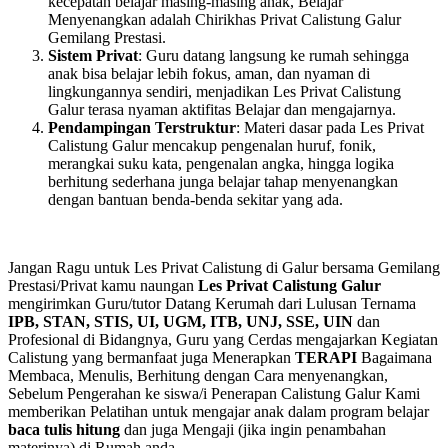
kecepatan belajar masing-masing anak, Belajar
Menyenangkan adalah Chirikhas Privat Calistung Galur
Gemilang Prestasi.
Sistem Privat
: Guru datang langsung ke rumah sehingga
anak bisa belajar lebih fokus, aman, dan nyaman di
lingkungannya sendiri, menjadikan Les Privat Calistung
Galur terasa nyaman aktifitas Belajar dan mengajarnya.
Pendampingan Terstruktur
: Materi dasar pada Les Privat
Calistung Galur mencakup pengenalan huruf, fonik,
merangkai suku kata, pengenalan angka, hingga logika
berhitung sederhana junga belajar tahap menyenangkan
dengan bantuan benda-benda sekitar yang ada.
Jangan Ragu untuk Les Privat Calistung di Galur bersama Gemilang
Prestasi/Privat kamu naungan
Les Privat Calistung Galur
mengirimkan Guru/tutor Datang Kerumah dari Lulusan Ternama
IPB, STAN, STIS, UI, UGM, ITB, UNJ, SSE, UIN
dan
Profesional di Bidangnya, Guru yang Cerdas mengajarkan Kegiatan
Calistung yang bermanfaat juga Menerapkan
TERAPI
Bagaimana
Membaca, Menulis, Berhitung dengan Cara menyenangkan,
Sebelum Pengerahan ke siswa/i Penerapan Calistung Galur Kami
memberikan Pelatihan untuk mengajar anak dalam program belajar
baca tulis hitung
dan juga Mengaji (jika ingin penambahan
materinya) di Rumah anda.