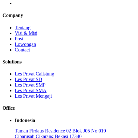
Company
Tentang
Visi & Misi
Post
Lowongan
Contact
Solutions
Les Privat Calistung
Les Privat SD
Les Privat SMP
Les Privat SMA
Les Privat Mengaji
Office
Indonesia
Taman Firdaus Residence 02 Blok J05 No.019
Cibarusah Cikarang Bekasi 17340