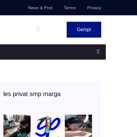
News & Post
Terms
Privacy
Gempi
les privat smp marga