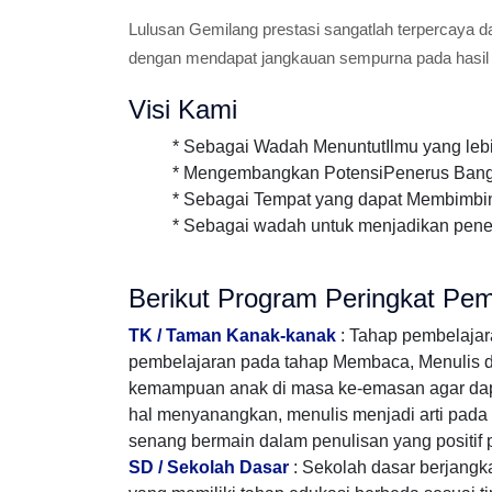
Lulusan Gemilang prestasi sangatlah terpercaya d
dengan mendapat jangkauan sempurna pada hasil
Visi Kami
* Sebagai Wadah MenuntutIlmu yang lebih in
* Mengembangkan PotensiPenerus Bangs
* Sebagai Tempat yang dapat Membimbi
* Sebagai wadah untuk menjadikan pene
Berikut Program Peringkat Pem
TK / Taman Kanak-kanak
: Tahap pembelaja
pembelajaran pada tahap Membaca, Menulis dan 
kemampuan anak di masa ke-emasan agar da
hal menyanangkan, menulis menjadi arti pada k
senang bermain dalam penulisan yang positif 
SD / Sekolah Dasar
: Sekolah dasar berjang