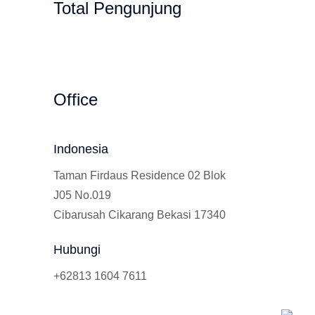
Total Pengunjung
 Calistung, SD, SMP, SMA, Les Privat UN,
Office
Indonesia
Taman Firdaus Residence 02 Blok
J05 No.019
Cibarusah Cikarang Bekasi 17340
Hubungi
+62813 1604 7611