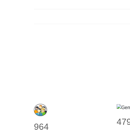
47
964