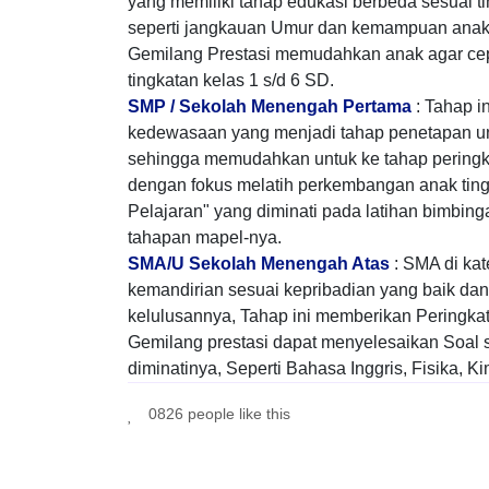
yang memiliki tahap edukasi berbeda sesuai 
seperti jangkauan Umur dan kemampuan anak u
Gemilang Prestasi memudahkan anak agar cepat
tingkatan kelas 1 s/d 6 SD.
SMP / Sekolah Menengah Pertama
: Tahap in
kedewasaan yang menjadi tahap penetapan un
sehingga memudahkan untuk ke tahap peringka
dengan fokus melatih perkembangan anak ting
Pelajaran" yang diminati pada latihan bimbinga
tahapan mapel-nya.
SMA/U Sekolah Menengah Atas
: SMA di kat
kemandirian sesuai kepribadian yang baik dan 
kelulusannya, Tahap ini memberikan Peringkat
Gemilang prestasi dapat menyelesaikan Soal s
diminatinya, Seperti Bahasa Inggris, Fisika, K
0826 people like this