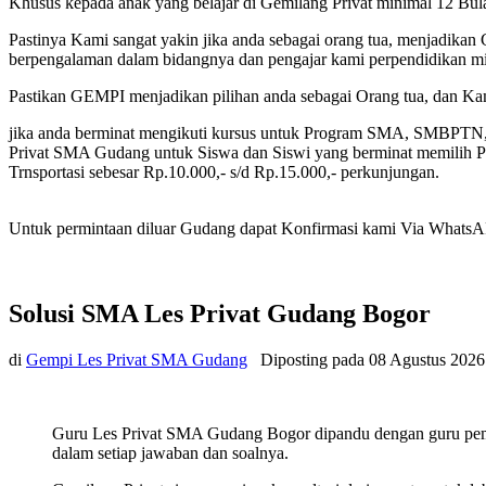
Khusus kepada anak yang belajar di Gemilang Privat minimal 12 Bu
Pastinya Kami sangat yakin jika anda sebagai orang tua, menjadikan 
berpengalaman dalam bidangnya dan pengajar kami perpendidikan min
Pastikan GEMPI menjadikan pilihan anda sebagai Orang tua, dan K
jika anda berminat mengikuti kursus untuk Program SMA, SMBPTN
Privat SMA Gudang untuk Siswa dan Siswi yang berminat memilih Pro
Trnsportasi sebesar Rp.10.000,- s/d Rp.15.000,- perkunjungan.
Untuk permintaan diluar Gudang dapat Konfirmasi kami Via WhatsAPP t
Solusi SMA Les Privat Gudang Bogor
di
Gempi Les Privat SMA Gudang
Diposting pada
08 Agustus 2026
Guru Les Privat SMA Gudang Bogor dipandu dengan guru pemb
dalam setiap jawaban dan soalnya.