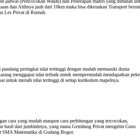
bahan jadwal (Pencocokan Waktu) dan Penerapan materi yang diminati un
suaan dan Ahlinya jauh dari 10km maka bisa dikenakan Transport bensi
n Les Privat di Rumah.
i pandang peringkat nilai tertinggi dengan mudah memasuki dunia
sekarang menggapai nilai terbaik untuk mempermudah mendapatkan peke
 untuk meraih nilai tertinggi di setiap kurikulum mapelnya.
an cara yang mudah maupun cara perhitungan yang tercocokan,
r hasil dari jumblahnya, yang mana Gemilang Privat mengirim Guru
ivat SMA Matematika di Gudang Bogor.