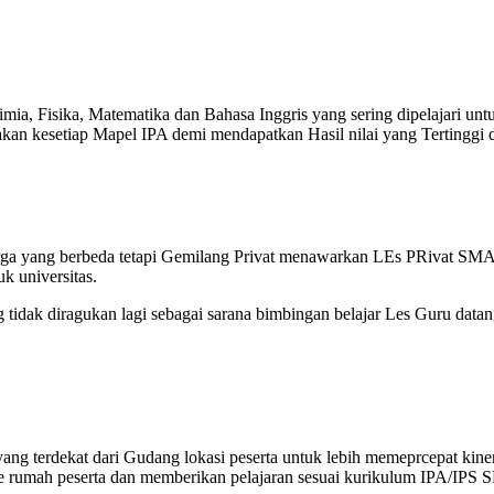
a, Fisika, Matematika dan Bahasa Inggris yang sering dipelajari unt
 kesetiap Mapel IPA demi mendapatkan Hasil nilai yang Tertinggi da
rga yang berbeda tetapi Gemilang Privat menawarkan LEs PRivat SMA
k universitas.
idak diragukan lagi sebagai sarana bimbingan belajar Les Guru data
ng terdekat dari Gudang lokasi peserta untuk lebih memeprcepat kine
 rumah peserta dan memberikan pelajaran sesuai kurikulum IPA/IPS S