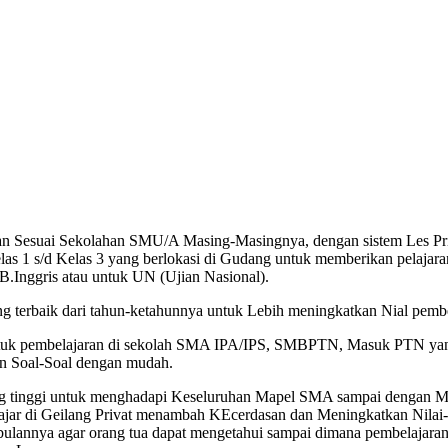
Sesuai Sekolahan SMU/A Masing-Masingnya, dengan sistem Les Priv
 s/d Kelas 3 yang berlokasi di Gudang untuk memberikan pelajaran ya
B.Inggris atau untuk UN (Ujian Nasional).
rbaik dari tahun-ketahunnya untuk Lebih meningkatkan Nial pembe
ntuk pembelajaran di sekolah SMA IPA/IPS, SMBPTN, Masuk PTN yang 
an Soal-Soal dengan mudah.
 yang tinggi untuk menghadapi Keseluruhan Mapel SMA sampai dengan
ajar di Geilang Privat menambah KEcerdasan dan Meningkatkan Nilai-ni
ulannya agar orang tua dapat mengetahui sampai dimana pembelajaran