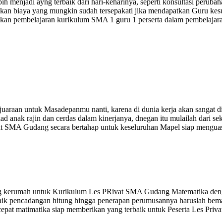
ebih menjadi ayng terbaik dari hari-keharinya, seperti konsultasi peru
cocokan biaya yang mungkin sudah tersepakati jika mendapatkan Guru ke
kan pembelajaran kurikulum SMA 1 guru 1 perserta dalam pembelajara
uaraan untuk Masadepanmu nanti, karena di dunia kerja akan sangat d
ad anak rajin dan cerdas dalam kinerjanya, dnegan itu mulailah dari 
at SMA Gudang secara bertahap untuk keseluruhan Mapel siap menguasai
ng kerumah untuk Kurikulum Les PRivat SMA Gudang Matematika deng
baik pencadangan hitung hingga penerapan perumusannya haruslah bema
 cepat matimatika siap memberikan yang terbaik untuk Peserta Les Pr