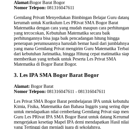
Alamat:
Bogor Barat Bogor
Nomor Telepon:
081316047611
Gemilang Privatt Menyediakan Bimbingan Belajar Guru datan
kerumah untuk Kurikulum Les PRivat SMA Bogor Barat
Matematika dengan cara yang mudah maupun cara perhitungan
yang tercocokan, Kebutuhan Matematika secara baik
perhitungannya bisa juga baik pencadangan hitung hingga
penerapan perumusannya haruslah bemar hasil dari jumblahnya
yang mana Gemilang Privat mengirim Guru Matematika Terbai
dari kebutuhan Jarimatika, hingga Hitung cepat matimatika siap
memberikan yang terbaik untuk Peserta Les Privat SMA
Matematika di Bogor Barat Bogor.
3. Les IPA SMA Bogor Barat Bogor
Alamat:
Bogor Barat
Nomor Telepon:
081316047611 - 081316047611
Les Privat SMA Bogor Barat pembelajaran IPA untuk kebutuh
Kimia, Fisika, Matematika dan Bahasa Inggris yang sering dipel
untuk mendapatkan nilai cemberlang Gemilang Privat siap men
Guru Les PRivat IPA SMA Bogor Barat untuk datang Keruma
mengerjakan kesetiap Mapel IPA demi mendapatkan Hasil nilai
yang Tertinggi dan menjadi juara di sekolahnya.