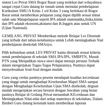
sistem Les Privat SMA Bogor Barat yang terdekat dari wilayahnya
sangat cepat Guru datang ke rumah untuk memulai pembelajaran
Kurikulum SMU/A Kelas 1 s/d Kelas 3 yang berlokasi di Bogor
Barat untuk memberikan pelajaran yang dapat dipilih sesuai minat
salah satu Matapelajaran seperti IPA adalah matematika,fisika,kimia
dan IPS adalah ekonomi,akutansi dan B.Inggris atau untuk UN
(Ujian Nasional).
GEMILANG PRIVAT Memberikan metode Belajar Les Dirumah
yang terbaik dari tahun-ketahunnya untuk Lebih meningkatkan Nial
pembelajaran disekolah SMAnya.
Pilih kebutuhan untuk LES PRIVAT kamu dirumah sesuai kriteria
untuk pembelajaran di sekolah SMA IPA/IPS, SMBPTN, Masuk
PTN yang Menjadikan siswa siswi dapat menuju prestasi Terbaik
dalam mengerjakan Tugas-Tugas Pelajarannya, Pastinya dapat
menyelesaikan Soal-Soal dengan mudah.
Guru yang cerdas pastinya peserta mendapati kualitas kecerdasan
yang tinggi untuk menghadapi Keseluruhan Mapel SMA sampai
dengan Menghadapi Keseluruhan Ujian SMA disekolah, degnan
mudah mengerjakan secara berurut dengan Jawaban yang benar
pastinya Belajar di Geilang Privat menambah KEcerdasan dan
Meningkatkan Nilai-nilai dari setiap materinya di sekolahan, Dalam
Bimbel Guru datang kerumah kami memberikan laporan