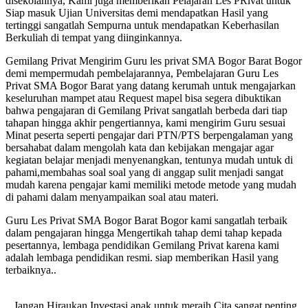
disekolahnya, Kami juga memberikan Pelajaran Les PRivat untuk
Siap masuk Ujian Universitas demi mendapatkan Hasil yang
tertinggi sangatlah Sempurna untuk mendapatkan Keberhasilan
Berkuliah di tempat yang diinginkannya.
Gemilang Privat Mengirim Guru les privat SMA Bogor Barat Bogor
demi mempermudah pembelajarannya, Pembelajaran Guru Les
Privat SMA Bogor Barat yang datang kerumah untuk mengajarkan
keseluruhan mampet atau Request mapel bisa segera dibuktikan
bahwa pengajaran di Gemilang Privat sangatlah berbeda dari tiap
tahapan hingga akhir pengertiannya, kami mengirim Guru sesuai
Minat peserta seperti pengajar dari PTN/PTS berpengalaman yang
bersahabat dalam mengolah kata dan kebijakan mengajar agar
kegiatan belajar menjadi menyenangkan, tentunya mudah untuk di
pahami,membahas soal soal yang di anggap sulit menjadi sangat
mudah karena pengajar kami memiliki metode metode yang mudah
di pahami dalam menyampaikan soal atau materi.
Guru Les Privat SMA Bogor Barat Bogor kami sangatlah terbaik
dalam pengajaran hingga Mengertikah tahap demi tahap kepada
pesertannya, lembaga pendidikan Gemilang Privat karena kami
adalah lembaga pendidikan resmi. siap memberikan Hasil yang
terbaiknya..
.Jangan Hiraukan Investasi anak untuk meraih Cita sangat penting