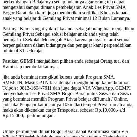
perkembangan Belajarnya setiap bulannya agar orang tua dapat
mengetahui sampai dimana pembelajaran Anak Les Privat SMA
Bogor Barat, dan kami juga memberikan sertifikat Khusus kepada
anak yang belajar di Gemilang Privat minimal 12 Bulan Lamanya.
Pastinya Kami sangat yakin jika anda sebagai orang tua, menjadikan
Gemilang Privat Sebagai solusi belajar anak anda yang telah
beranjak di Sekolah Menengah Atas, karena pengajar kami semua
berpengalaman dalam bidangnya dan pengajar kami perpendidikan
minimal S1 sederajat.
Pastikan GEMPI menjadikan pilihan anda sebagai Orang tua, dan
Kami siap membukitkannya.
jika anda berminat mengikuti kursus untuk Program SMA,
SMBPTN, Masuk PTN bisa dengan menghubungi kami dinomor
Telpon : 0813-1604-7611 dan juga dapat VIA WhatsApp. GEMPI
menyediakan Les Privat SMA Bogor Barat untuk Siswa dan Siswi
yang berminat memilih Program Privat belajar diRumah / Online,
jadi Jika Pengajar kami jaunya 10km dari tempat Privat rumah anda,
maka akan dikenakan carge Trnsportasi sebesar Rp.10.000,- s/d
Rp.15.000,- perkunjungan.
Untuk permintaan diluar Bogor Barat dapat Konfirmasi kami Via
WhatsAPP terlebih dahulu atau yaa atau Via telpon, Terimakasih -