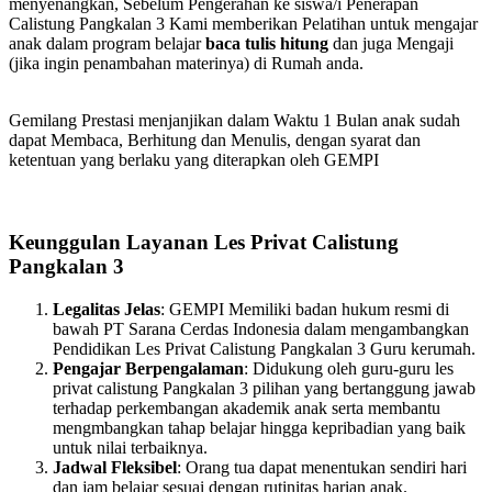
menyenangkan, Sebelum Pengerahan ke siswa/i Penerapan
Calistung Pangkalan 3 Kami memberikan Pelatihan untuk mengajar
anak dalam program belajar
baca tulis hitung
dan juga Mengaji
(jika ingin penambahan materinya) di Rumah anda.
Gemilang Prestasi menjanjikan dalam Waktu 1 Bulan anak sudah
dapat Membaca, Berhitung dan Menulis, dengan syarat dan
ketentuan yang berlaku yang diterapkan oleh GEMPI
Keunggulan Layanan Les Privat Calistung
Pangkalan 3
Legalitas Jelas
: GEMPI Memiliki badan hukum resmi di
bawah PT Sarana Cerdas Indonesia dalam mengambangkan
Pendidikan Les Privat Calistung Pangkalan 3 Guru kerumah.
Pengajar Berpengalaman
: Didukung oleh guru-guru les
privat calistung Pangkalan 3 pilihan yang bertanggung jawab
terhadap perkembangan akademik anak serta membantu
mengmbangkan tahap belajar hingga kepribadian yang baik
untuk nilai terbaiknya.
Jadwal Fleksibel
: Orang tua dapat menentukan sendiri hari
dan jam belajar sesuai dengan rutinitas harian anak.