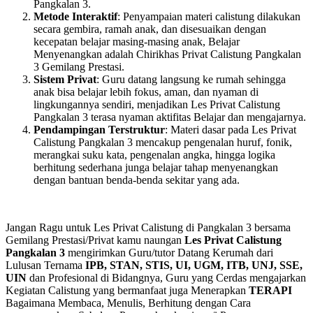
Pangkalan 3.
Metode Interaktif
: Penyampaian materi calistung dilakukan
secara gembira, ramah anak, dan disesuaikan dengan
kecepatan belajar masing-masing anak, Belajar
Menyenangkan adalah Chirikhas Privat Calistung Pangkalan
3 Gemilang Prestasi.
Sistem Privat
: Guru datang langsung ke rumah sehingga
anak bisa belajar lebih fokus, aman, dan nyaman di
lingkungannya sendiri, menjadikan Les Privat Calistung
Pangkalan 3 terasa nyaman aktifitas Belajar dan mengajarnya.
Pendampingan Terstruktur
: Materi dasar pada Les Privat
Calistung Pangkalan 3 mencakup pengenalan huruf, fonik,
merangkai suku kata, pengenalan angka, hingga logika
berhitung sederhana junga belajar tahap menyenangkan
dengan bantuan benda-benda sekitar yang ada.
Jangan Ragu untuk Les Privat Calistung di Pangkalan 3 bersama
Gemilang Prestasi/Privat kamu naungan
Les Privat Calistung
Pangkalan 3
mengirimkan Guru/tutor Datang Kerumah dari
Lulusan Ternama
IPB, STAN, STIS, UI, UGM, ITB, UNJ, SSE,
UIN
dan Profesional di Bidangnya, Guru yang Cerdas mengajarkan
Kegiatan Calistung yang bermanfaat juga Menerapkan
TERAPI
Bagaimana Membaca, Menulis, Berhitung dengan Cara