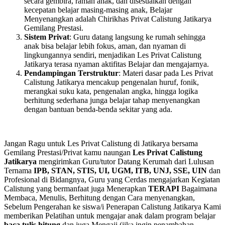
secara gembira, ramah anak, dan disesuaikan dengan
kecepatan belajar masing-masing anak, Belajar
Menyenangkan adalah Chirikhas Privat Calistung Jatikarya
Gemilang Prestasi.
Sistem Privat
: Guru datang langsung ke rumah sehingga
anak bisa belajar lebih fokus, aman, dan nyaman di
lingkungannya sendiri, menjadikan Les Privat Calistung
Jatikarya terasa nyaman aktifitas Belajar dan mengajarnya.
Pendampingan Terstruktur
: Materi dasar pada Les Privat
Calistung Jatikarya mencakup pengenalan huruf, fonik,
merangkai suku kata, pengenalan angka, hingga logika
berhitung sederhana junga belajar tahap menyenangkan
dengan bantuan benda-benda sekitar yang ada.
Jangan Ragu untuk Les Privat Calistung di Jatikarya bersama
Gemilang Prestasi/Privat kamu naungan
Les Privat Calistung
Jatikarya
mengirimkan Guru/tutor Datang Kerumah dari Lulusan
Ternama
IPB, STAN, STIS, UI, UGM, ITB, UNJ, SSE, UIN
dan
Profesional di Bidangnya, Guru yang Cerdas mengajarkan Kegiatan
Calistung yang bermanfaat juga Menerapkan
TERAPI
Bagaimana
Membaca, Menulis, Berhitung dengan Cara menyenangkan,
Sebelum Pengerahan ke siswa/i Penerapan Calistung Jatikarya Kami
memberikan Pelatihan untuk mengajar anak dalam program belajar
baca tulis hitung
dan juga Mengaji (jika ingin penambahan