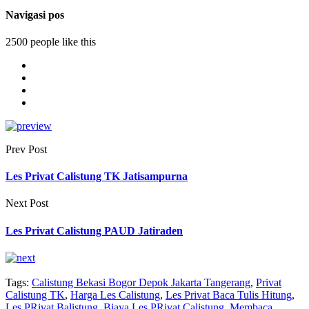
Navigasi pos
2500 people like this
Prev Post
Les Privat Calistung TK Jatisampurna
Next Post
Les Privat Calistung PAUD Jatiraden
Tags:
Calistung Bekasi Bogor Depok Jakarta Tangerang
,
Privat
Calistung TK
,
Harga Les Calistung
,
Les Privat Baca Tulis Hitung
,
Les PRivat Balistung
,
Biaya Les PRivat Calistung
,
Membaca