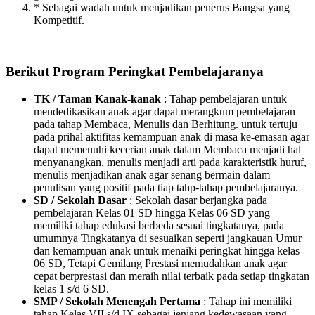
* Sebagai wadah untuk menjadikan penerus Bangsa yang
Kompetitif.
Berikut Program Peringkat Pembelajaranya
TK / Taman Kanak-kanak
: Tahap pembelajaran untuk
mendedikasikan anak agar dapat merangkum pembelajaran
pada tahap Membaca, Menulis dan Berhitung. untuk tertuju
pada prihal aktifitas kemampuan anak di masa ke-emasan agar
dapat memenuhi kecerian anak dalam Membaca menjadi hal
menyanangkan, menulis menjadi arti pada karakteristik huruf,
menulis menjadikan anak agar senang bermain dalam
penulisan yang positif pada tiap tahp-tahap pembelajaranya.
SD / Sekolah Dasar
: Sekolah dasar berjangka pada
pembelajaran Kelas 01 SD hingga Kelas 06 SD yang
memiliki tahap edukasi berbeda sesuai tingkatanya, pada
umumnya Tingkatanya di sesuaikan seperti jangkauan Umur
dan kemampuan anak untuk menaiki peringkat hingga kelas
06 SD, Tetapi Gemilang Prestasi memudahkan anak agar
cepat berprestasi dan meraih nilai terbaik pada setiap tingkatan
kelas 1 s/d 6 SD.
SMP / Sekolah Menengah Pertama
: Tahap ini memiliki
tahap Kelas VII s/d IX sebagai jenjang kedewasaan yang