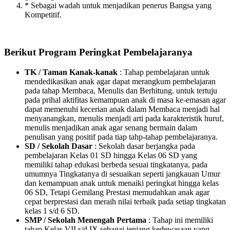
* Sebagai wadah untuk menjadikan penerus Bangsa yang
Kompetitif.
Berikut Program Peringkat Pembelajaranya
TK / Taman Kanak-kanak
: Tahap pembelajaran untuk
mendedikasikan anak agar dapat merangkum pembelajaran
pada tahap Membaca, Menulis dan Berhitung. untuk tertuju
pada prihal aktifitas kemampuan anak di masa ke-emasan agar
dapat memenuhi kecerian anak dalam Membaca menjadi hal
menyanangkan, menulis menjadi arti pada karakteristik huruf,
menulis menjadikan anak agar senang bermain dalam
penulisan yang positif pada tiap tahp-tahap pembelajaranya.
SD / Sekolah Dasar
: Sekolah dasar berjangka pada
pembelajaran Kelas 01 SD hingga Kelas 06 SD yang
memiliki tahap edukasi berbeda sesuai tingkatanya, pada
umumnya Tingkatanya di sesuaikan seperti jangkauan Umur
dan kemampuan anak untuk menaiki peringkat hingga kelas
06 SD, Tetapi Gemilang Prestasi memudahkan anak agar
cepat berprestasi dan meraih nilai terbaik pada setiap tingkatan
kelas 1 s/d 6 SD.
SMP / Sekolah Menengah Pertama
: Tahap ini memiliki
tahap Kelas VII s/d IX sebagai jenjang kedewasaan yang