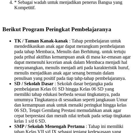
* Sebagai wadah untuk menjadikan penerus Bangsa yang
Kompetitif.
Berikut Program Peringkat Pembelajaranya
TK / Taman Kanak-kanak
: Tahap pembelajaran untuk
mendedikasikan anak agar dapat merangkum pembelajaran
pada tahap Membaca, Menulis dan Berhitung. untuk tertuju
pada prihal aktifitas kemampuan anak di masa ke-emasan agar
dapat memenuhi kecerian anak dalam Membaca menjadi hal
menyanangkan, menulis menjadi arti pada karakteristik huruf,
menulis menjadikan anak agar senang bermain dalam
penulisan yang positif pada tiap tahp-tahap pembelajaranya.
SD / Sekolah Dasar
: Sekolah dasar berjangka pada
pembelajaran Kelas 01 SD hingga Kelas 06 SD yang
memiliki tahap edukasi berbeda sesuai tingkatanya, pada
umumnya Tingkatanya di sesuaikan seperti jangkauan Umur
dan kemampuan anak untuk menaiki peringkat hingga kelas
06 SD, Tetapi Gemilang Prestasi memudahkan anak agar
cepat berprestasi dan meraih nilai terbaik pada setiap tingkatan
kelas 1 s/d 6 SD.
SMP / Sekolah Menengah Pertama
: Tahap ini memiliki
tahap Kelas VII s/d IX sebagai jenjang kedewasaan yang