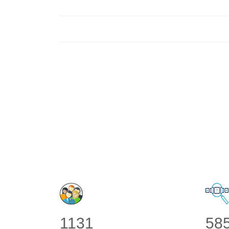
1131
58