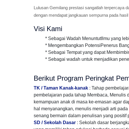
Lulusan Gemilang prestasi sangatlah terpercaya d
dengan mendapat jangkauan sempurna pada hasil
Visi Kami
* Sebagai Wadah MenuntutIlmu yang lebih in
* Mengembangkan PotensiPenerus Bangs
* Sebagai Tempat yang dapat Membimbi
* Sebagai wadah untuk menjadikan pene
Berikut Program Peringkat Pem
TK / Taman Kanak-kanak
: Tahap pembelaja
pembelajaran pada tahap Membaca, Menulis dan 
kemampuan anak di masa ke-emasan agar da
hal menyanangkan, menulis menjadi arti pada k
senang bermain dalam penulisan yang positif 
SD / Sekolah Dasar
: Sekolah dasar berjang