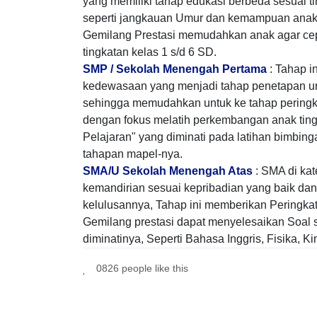
yang memiliki tahap edukasi berbeda sesuai 
seperti jangkauan Umur dan kemampuan anak u
Gemilang Prestasi memudahkan anak agar cepat
tingkatan kelas 1 s/d 6 SD.
SMP / Sekolah Menengah Pertama
: Tahap in
kedewasaan yang menjadi tahap penetapan un
sehingga memudahkan untuk ke tahap peringka
dengan fokus melatih perkembangan anak ting
Pelajaran" yang diminati pada latihan bimbinga
tahapan mapel-nya.
SMA/U Sekolah Menengah Atas
: SMA di kat
kemandirian sesuai kepribadian yang baik dan 
kelulusannya, Tahap ini memberikan Peringkat
Gemilang prestasi dapat menyelesaikan Soal s
diminatinya, Seperti Bahasa Inggris, Fisika, K
0826 people like this