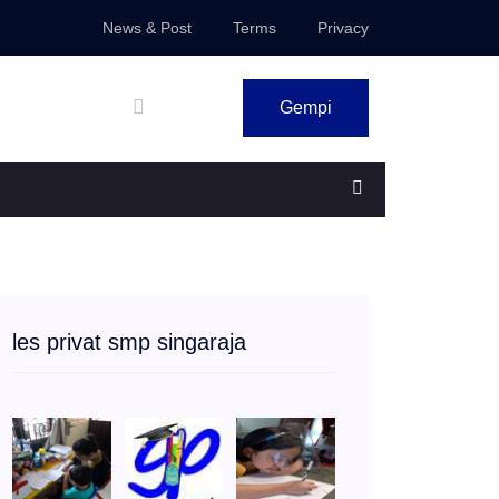
News & Post
Terms
Privacy
Gempi
les privat smp singaraja