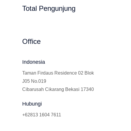
Total Pengunjung
 Privat, Calistung, SD, SMP, SMA, Les Pri
Office
Indonesia
Taman Firdaus Residence 02 Blok
J05 No.019
Cibarusah Cikarang Bekasi 17340
Hubungi
+62813 1604 7611