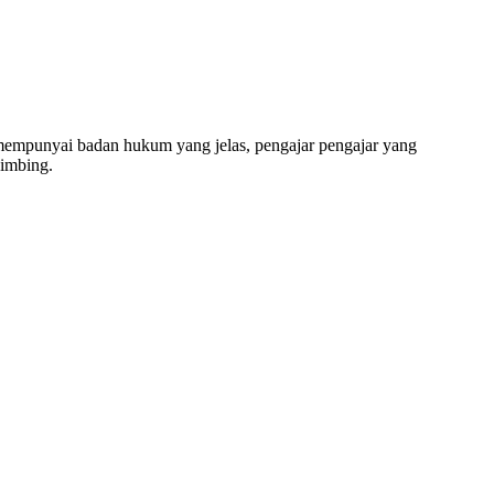
, SMA, Les Privat UN, Harga Guru datang Kerumah, Bi
unyai badan hukum yang jelas, pengajar pengajar yang
bimbing.