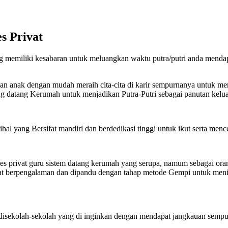
s Privat
g memiliki kesabaran untuk meluangkan waktu putra/putri anda mendapa
kan anak dengan mudah meraih cita-cita di karir sempurnanya untuk me
g datang Kerumah untuk menjadikan Putra-Putri sebagai panutan kelua
l yang Bersifat mandiri dan berdedikasi tinggi untuk ikut serta mence
les privat guru sistem datang kerumah yang serupa, namum sebagai ora
t berpengalaman dan dipandu dengan tahap metode Gempi untuk meningk
 disekolah-sekolah yang di inginkan dengan mendapat jangkauan sempu