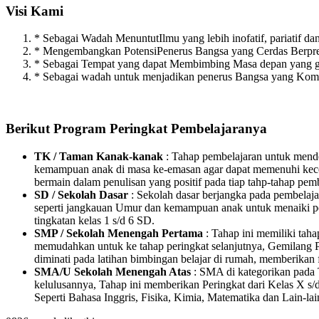
Visi Kami
* Sebagai Wadah MenuntutIlmu yang lebih inofatif, pariatif dan 
* Mengembangkan PotensiPenerus Bangsa yang Cerdas Berpres
* Sebagai Tempat yang dapat Membimbing Masa depan yang g
* Sebagai wadah untuk menjadikan penerus Bangsa yang Kompe
Berikut Program Peringkat Pembelajaranya
TK / Taman Kanak-kanak
: Tahap pembelajaran untuk mende
kemampuan anak di masa ke-emasan agar dapat memenuhi kecer
bermain dalam penulisan yang positif pada tiap tahp-tahap pem
SD / Sekolah Dasar
: Sekolah dasar berjangka pada pembelaj
seperti jangkauan Umur dan kemampuan anak untuk menaiki peri
tingkatan kelas 1 s/d 6 SD.
SMP / Sekolah Menengah Pertama
: Tahap ini memiliki tah
memudahkan untuk ke tahap peringkat selanjutnya, Gemilang P
diminati pada latihan bimbingan belajar di rumah, memberikan f
SMA/U Sekolah Menengah Atas
: SMA di kategorikan pada T
kelulusannya, Tahap ini memberikan Peringkat dari Kelas X s/d
Seperti Bahasa Inggris, Fisika, Kimia, Matematika dan Lain-lai