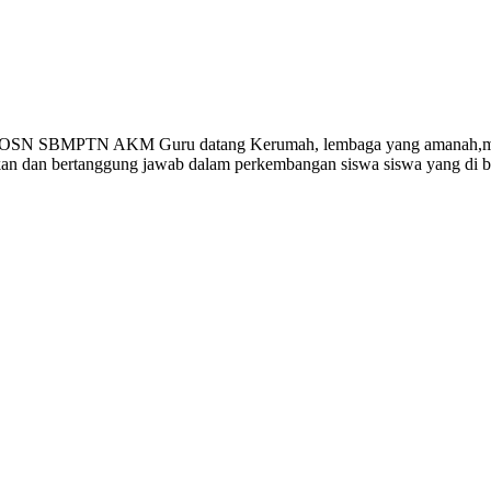
Gempi Paud Privat, Les Privat, Calistung, SD, SMP
 OSN SBMPTN AKM Guru datang Kerumah, lembaga yang amanah,memp
ikan dan bertanggung jawab dalam perkembangan siswa siswa yang di 