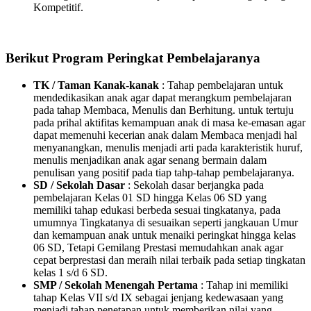
Kompetitif.
Berikut Program Peringkat Pembelajaranya
TK / Taman Kanak-kanak
: Tahap pembelajaran untuk
mendedikasikan anak agar dapat merangkum pembelajaran
pada tahap Membaca, Menulis dan Berhitung. untuk tertuju
pada prihal aktifitas kemampuan anak di masa ke-emasan agar
dapat memenuhi kecerian anak dalam Membaca menjadi hal
menyanangkan, menulis menjadi arti pada karakteristik huruf,
menulis menjadikan anak agar senang bermain dalam
penulisan yang positif pada tiap tahp-tahap pembelajaranya.
SD / Sekolah Dasar
: Sekolah dasar berjangka pada
pembelajaran Kelas 01 SD hingga Kelas 06 SD yang
memiliki tahap edukasi berbeda sesuai tingkatanya, pada
umumnya Tingkatanya di sesuaikan seperti jangkauan Umur
dan kemampuan anak untuk menaiki peringkat hingga kelas
06 SD, Tetapi Gemilang Prestasi memudahkan anak agar
cepat berprestasi dan meraih nilai terbaik pada setiap tingkatan
kelas 1 s/d 6 SD.
SMP / Sekolah Menengah Pertama
: Tahap ini memiliki
tahap Kelas VII s/d IX sebagai jenjang kedewasaan yang
menjadi tahap penetapan untuk memberikan nilai yang