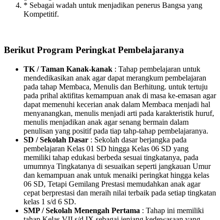
* Sebagai wadah untuk menjadikan penerus Bangsa yang
Kompetitif.
Berikut Program Peringkat Pembelajaranya
TK / Taman Kanak-kanak
: Tahap pembelajaran untuk
mendedikasikan anak agar dapat merangkum pembelajaran
pada tahap Membaca, Menulis dan Berhitung. untuk tertuju
pada prihal aktifitas kemampuan anak di masa ke-emasan agar
dapat memenuhi kecerian anak dalam Membaca menjadi hal
menyanangkan, menulis menjadi arti pada karakteristik huruf,
menulis menjadikan anak agar senang bermain dalam
penulisan yang positif pada tiap tahp-tahap pembelajaranya.
SD / Sekolah Dasar
: Sekolah dasar berjangka pada
pembelajaran Kelas 01 SD hingga Kelas 06 SD yang
memiliki tahap edukasi berbeda sesuai tingkatanya, pada
umumnya Tingkatanya di sesuaikan seperti jangkauan Umur
dan kemampuan anak untuk menaiki peringkat hingga kelas
06 SD, Tetapi Gemilang Prestasi memudahkan anak agar
cepat berprestasi dan meraih nilai terbaik pada setiap tingkatan
kelas 1 s/d 6 SD.
SMP / Sekolah Menengah Pertama
: Tahap ini memiliki
tahap Kelas VII s/d IX sebagai jenjang kedewasaan yang