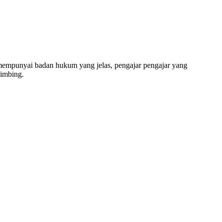
ng, SD, SMP, SMA, Les Privat UN, Harga Guru datang 
unyai badan hukum yang jelas, pengajar pengajar yang
bimbing.