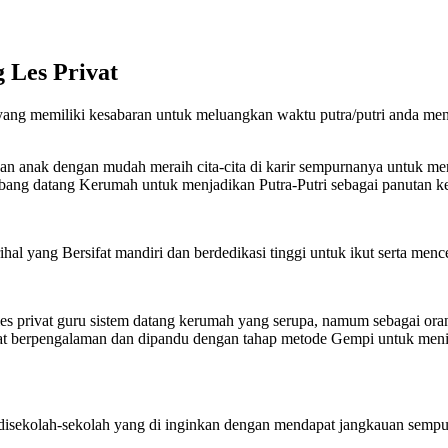
 Les Privat
ang memiliki kesabaran untuk meluangkan waktu putra/putri anda menda
kan anak dengan mudah meraih cita-cita di karir sempurnanya untuk me
bang datang Kerumah untuk menjadikan Putra-Putri sebagai panutan ke
l yang Bersifat mandiri dan berdedikasi tinggi untuk ikut serta mence
les privat guru sistem datang kerumah yang serupa, namum sebagai ora
t berpengalaman dan dipandu dengan tahap metode Gempi untuk meningk
 disekolah-sekolah yang di inginkan dengan mendapat jangkauan sempu