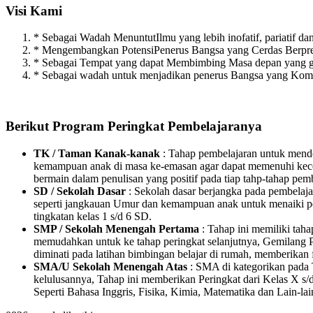
Visi Kami
* Sebagai Wadah MenuntutIlmu yang lebih inofatif, pariatif dan 
* Mengembangkan PotensiPenerus Bangsa yang Cerdas Berpres
* Sebagai Tempat yang dapat Membimbing Masa depan yang g
* Sebagai wadah untuk menjadikan penerus Bangsa yang Kompe
Berikut Program Peringkat Pembelajaranya
TK / Taman Kanak-kanak
: Tahap pembelajaran untuk mende
kemampuan anak di masa ke-emasan agar dapat memenuhi kecer
bermain dalam penulisan yang positif pada tiap tahp-tahap pem
SD / Sekolah Dasar
: Sekolah dasar berjangka pada pembelaj
seperti jangkauan Umur dan kemampuan anak untuk menaiki peri
tingkatan kelas 1 s/d 6 SD.
SMP / Sekolah Menengah Pertama
: Tahap ini memiliki tah
memudahkan untuk ke tahap peringkat selanjutnya, Gemilang P
diminati pada latihan bimbingan belajar di rumah, memberikan f
SMA/U Sekolah Menengah Atas
: SMA di kategorikan pada T
kelulusannya, Tahap ini memberikan Peringkat dari Kelas X s/d
Seperti Bahasa Inggris, Fisika, Kimia, Matematika dan Lain-lai