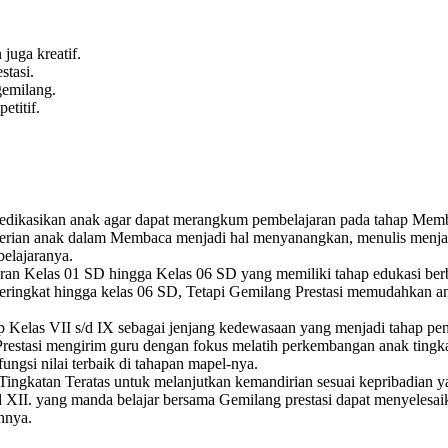
juga kreatif.
tasi.
emilang.
titif.
dikasikan anak agar dapat merangkum pembelajaran pada tahap Membaca
ian anak dalam Membaca menjadi hal menyanangkan, menulis menjadi a
belajaranya.
aran Kelas 01 SD hingga Kelas 06 SD yang memiliki tahap edukasi ber
ngkat hingga kelas 06 SD, Tetapi Gemilang Prestasi memudahkan anak a
ap Kelas VII s/d IX sebagai jenjang kedewasaan yang menjadi tahap p
restasi mengirim guru dengan fokus melatih perkembangan anak tingk
ungsi nilai terbaik di tahapan mapel-nya.
ingkatan Teratas untuk melanjutkan kemandirian sesuai kepribadian yan
 XII. yang manda belajar bersama Gemilang prestasi dapat menyelesaik
nnya.