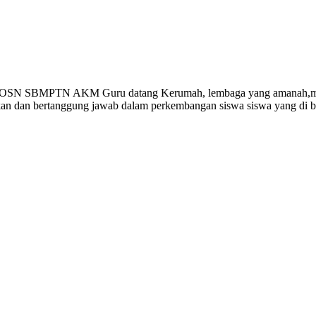
Gempi Paud Privat, Les Privat, Calistu
 OSN SBMPTN AKM Guru datang Kerumah, lembaga yang amanah,memp
ikan dan bertanggung jawab dalam perkembangan siswa siswa yang di 