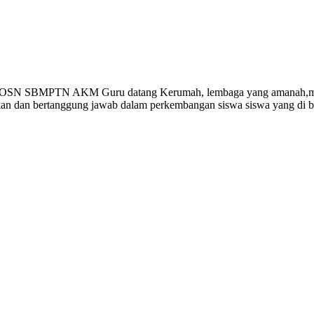
Gempi Paud Privat, Les Privat, Calistu
 OSN SBMPTN AKM Guru datang Kerumah, lembaga yang amanah,memp
ikan dan bertanggung jawab dalam perkembangan siswa siswa yang di 