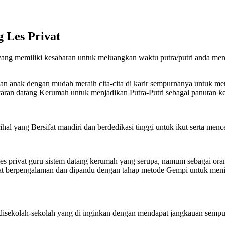
 Les Privat
ang memiliki kesabaran untuk meluangkan waktu putra/putri anda menda
kan anak dengan mudah meraih cita-cita di karir sempurnanya untuk me
aran datang Kerumah untuk menjadikan Putra-Putri sebagai panutan ke
l yang Bersifat mandiri dan berdedikasi tinggi untuk ikut serta mence
les privat guru sistem datang kerumah yang serupa, namum sebagai ora
t berpengalaman dan dipandu dengan tahap metode Gempi untuk meningk
 disekolah-sekolah yang di inginkan dengan mendapat jangkauan sempu