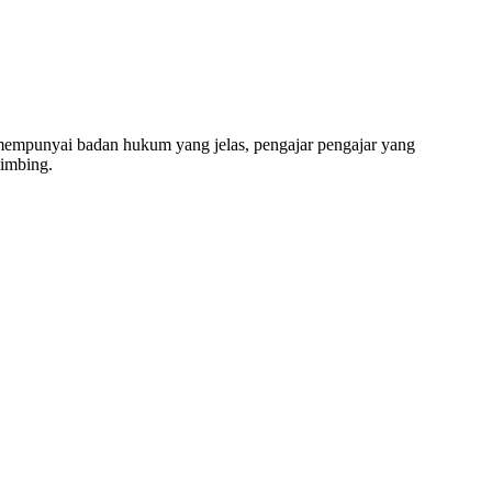
ng, SD, SMP, SMA, Les Privat UN, Harga Guru datang 
unyai badan hukum yang jelas, pengajar pengajar yang
bimbing.