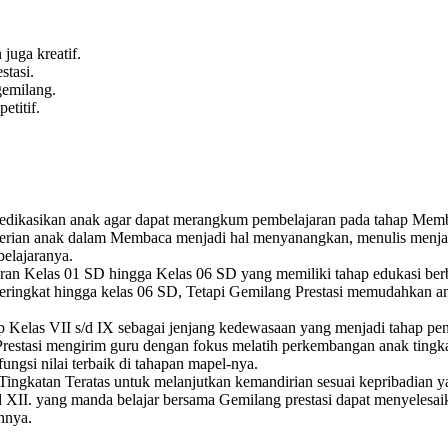
juga kreatif.
tasi.
emilang.
titif.
dikasikan anak agar dapat merangkum pembelajaran pada tahap Membaca
ian anak dalam Membaca menjadi hal menyanangkan, menulis menjadi a
belajaranya.
aran Kelas 01 SD hingga Kelas 06 SD yang memiliki tahap edukasi ber
ngkat hingga kelas 06 SD, Tetapi Gemilang Prestasi memudahkan anak a
ap Kelas VII s/d IX sebagai jenjang kedewasaan yang menjadi tahap p
restasi mengirim guru dengan fokus melatih perkembangan anak tingk
ungsi nilai terbaik di tahapan mapel-nya.
ingkatan Teratas untuk melanjutkan kemandirian sesuai kepribadian yan
 XII. yang manda belajar bersama Gemilang prestasi dapat menyelesaik
nnya.