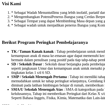
Visi Kami
* Sebagai Wadah MenuntutIlmu yang lebih inofatif, pariatif dan 
* Mengembangkan PotensiPenerus Bangsa yang Cerdas Berpres
* Sebagai Tempat yang dapat Membimbing Masa depan yang g
* Sebagai wadah untuk menjadikan penerus Bangsa yang Kompe
Berikut Program Peringkat Pembelajaranya
TK / Taman Kanak-kanak
: Tahap pembelajaran untuk mende
kemampuan anak di masa ke-emasan agar dapat memenuhi kecer
bermain dalam penulisan yang positif pada tiap tahp-tahap pem
SD / Sekolah Dasar
: Sekolah dasar berjangka pada pembelaj
seperti jangkauan Umur dan kemampuan anak untuk menaiki peri
tingkatan kelas 1 s/d 6 SD.
SMP / Sekolah Menengah Pertama
: Tahap ini memiliki tah
memudahkan untuk ke tahap peringkat selanjutnya, Gemilang P
diminati pada latihan bimbingan belajar di rumah, memberikan f
SMA/U Sekolah Menengah Atas
: SMA di kategorikan pada T
kelulusannya, Tahap ini memberikan Peringkat dari Kelas X s/d
Seperti Bahasa Inggris, Fisika, Kimia, Matematika dan Lain-lai