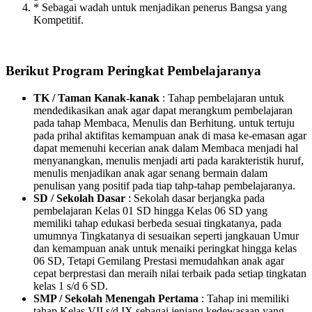
* Sebagai wadah untuk menjadikan penerus Bangsa yang
Kompetitif.
Berikut Program Peringkat Pembelajaranya
TK / Taman Kanak-kanak
: Tahap pembelajaran untuk
mendedikasikan anak agar dapat merangkum pembelajaran
pada tahap Membaca, Menulis dan Berhitung. untuk tertuju
pada prihal aktifitas kemampuan anak di masa ke-emasan agar
dapat memenuhi kecerian anak dalam Membaca menjadi hal
menyanangkan, menulis menjadi arti pada karakteristik huruf,
menulis menjadikan anak agar senang bermain dalam
penulisan yang positif pada tiap tahp-tahap pembelajaranya.
SD / Sekolah Dasar
: Sekolah dasar berjangka pada
pembelajaran Kelas 01 SD hingga Kelas 06 SD yang
memiliki tahap edukasi berbeda sesuai tingkatanya, pada
umumnya Tingkatanya di sesuaikan seperti jangkauan Umur
dan kemampuan anak untuk menaiki peringkat hingga kelas
06 SD, Tetapi Gemilang Prestasi memudahkan anak agar
cepat berprestasi dan meraih nilai terbaik pada setiap tingkatan
kelas 1 s/d 6 SD.
SMP / Sekolah Menengah Pertama
: Tahap ini memiliki
tahap Kelas VII s/d IX sebagai jenjang kedewasaan yang