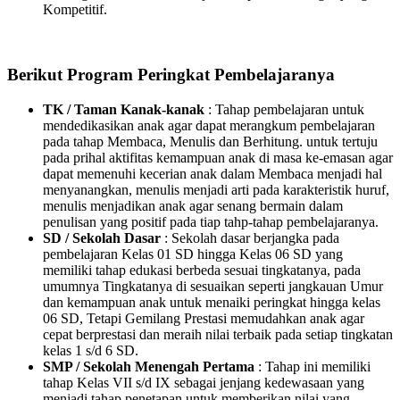
Kompetitif.
Berikut Program Peringkat Pembelajaranya
TK / Taman Kanak-kanak
: Tahap pembelajaran untuk
mendedikasikan anak agar dapat merangkum pembelajaran
pada tahap Membaca, Menulis dan Berhitung. untuk tertuju
pada prihal aktifitas kemampuan anak di masa ke-emasan agar
dapat memenuhi kecerian anak dalam Membaca menjadi hal
menyanangkan, menulis menjadi arti pada karakteristik huruf,
menulis menjadikan anak agar senang bermain dalam
penulisan yang positif pada tiap tahp-tahap pembelajaranya.
SD / Sekolah Dasar
: Sekolah dasar berjangka pada
pembelajaran Kelas 01 SD hingga Kelas 06 SD yang
memiliki tahap edukasi berbeda sesuai tingkatanya, pada
umumnya Tingkatanya di sesuaikan seperti jangkauan Umur
dan kemampuan anak untuk menaiki peringkat hingga kelas
06 SD, Tetapi Gemilang Prestasi memudahkan anak agar
cepat berprestasi dan meraih nilai terbaik pada setiap tingkatan
kelas 1 s/d 6 SD.
SMP / Sekolah Menengah Pertama
: Tahap ini memiliki
tahap Kelas VII s/d IX sebagai jenjang kedewasaan yang
menjadi tahap penetapan untuk memberikan nilai yang