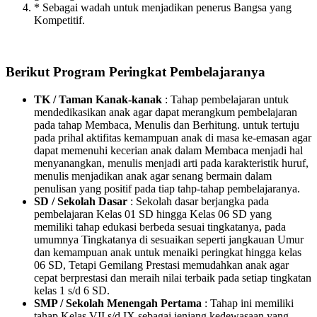
* Sebagai wadah untuk menjadikan penerus Bangsa yang
Kompetitif.
Berikut Program Peringkat Pembelajaranya
TK / Taman Kanak-kanak
: Tahap pembelajaran untuk
mendedikasikan anak agar dapat merangkum pembelajaran
pada tahap Membaca, Menulis dan Berhitung. untuk tertuju
pada prihal aktifitas kemampuan anak di masa ke-emasan agar
dapat memenuhi kecerian anak dalam Membaca menjadi hal
menyanangkan, menulis menjadi arti pada karakteristik huruf,
menulis menjadikan anak agar senang bermain dalam
penulisan yang positif pada tiap tahp-tahap pembelajaranya.
SD / Sekolah Dasar
: Sekolah dasar berjangka pada
pembelajaran Kelas 01 SD hingga Kelas 06 SD yang
memiliki tahap edukasi berbeda sesuai tingkatanya, pada
umumnya Tingkatanya di sesuaikan seperti jangkauan Umur
dan kemampuan anak untuk menaiki peringkat hingga kelas
06 SD, Tetapi Gemilang Prestasi memudahkan anak agar
cepat berprestasi dan meraih nilai terbaik pada setiap tingkatan
kelas 1 s/d 6 SD.
SMP / Sekolah Menengah Pertama
: Tahap ini memiliki
tahap Kelas VII s/d IX sebagai jenjang kedewasaan yang