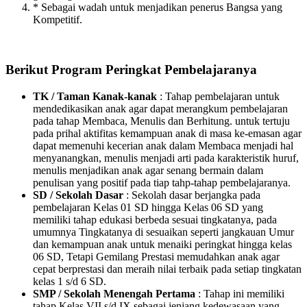
* Sebagai wadah untuk menjadikan penerus Bangsa yang
Kompetitif.
Berikut Program Peringkat Pembelajaranya
TK / Taman Kanak-kanak
: Tahap pembelajaran untuk
mendedikasikan anak agar dapat merangkum pembelajaran
pada tahap Membaca, Menulis dan Berhitung. untuk tertuju
pada prihal aktifitas kemampuan anak di masa ke-emasan agar
dapat memenuhi kecerian anak dalam Membaca menjadi hal
menyanangkan, menulis menjadi arti pada karakteristik huruf,
menulis menjadikan anak agar senang bermain dalam
penulisan yang positif pada tiap tahp-tahap pembelajaranya.
SD / Sekolah Dasar
: Sekolah dasar berjangka pada
pembelajaran Kelas 01 SD hingga Kelas 06 SD yang
memiliki tahap edukasi berbeda sesuai tingkatanya, pada
umumnya Tingkatanya di sesuaikan seperti jangkauan Umur
dan kemampuan anak untuk menaiki peringkat hingga kelas
06 SD, Tetapi Gemilang Prestasi memudahkan anak agar
cepat berprestasi dan meraih nilai terbaik pada setiap tingkatan
kelas 1 s/d 6 SD.
SMP / Sekolah Menengah Pertama
: Tahap ini memiliki
tahap Kelas VII s/d IX sebagai jenjang kedewasaan yang