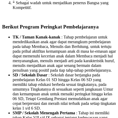
* Sebagai wadah untuk menjadikan penerus Bangsa yang
Kompetitif.
Berikut Program Peringkat Pembelajaranya
TK / Taman Kanak-kanak
: Tahap pembelajaran untuk
mendedikasikan anak agar dapat merangkum pembelajaran
pada tahap Membaca, Menulis dan Berhitung. untuk tertuju
pada prihal aktifitas kemampuan anak di masa ke-emasan agar
dapat memenuhi kecerian anak dalam Membaca menjadi hal
menyanangkan, menulis menjadi arti pada karakteristik huruf,
menulis menjadikan anak agar senang bermain dalam
penulisan yang positif pada tiap tahp-tahap pembelajaranya.
SD / Sekolah Dasar
: Sekolah dasar berjangka pada
pembelajaran Kelas 01 SD hingga Kelas 06 SD yang
memiliki tahap edukasi berbeda sesuai tingkatanya, pada
umumnya Tingkatanya di sesuaikan seperti jangkauan Umur
dan kemampuan anak untuk menaiki peringkat hingga kelas
06 SD, Tetapi Gemilang Prestasi memudahkan anak agar
cepat berprestasi dan meraih nilai terbaik pada setiap tingkatan
kelas 1 s/d 6 SD.
SMP / Sekolah Menengah Pertama
: Tahap ini memiliki
tahap Kelas VII s/d IX sebagai jenjang kedewasaan yang