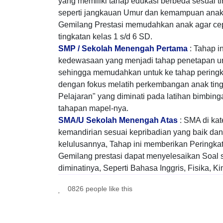
yang memiliki tahap edukasi berbeda sesuai 
seperti jangkauan Umur dan kemampuan anak u
Gemilang Prestasi memudahkan anak agar cepat
tingkatan kelas 1 s/d 6 SD.
SMP / Sekolah Menengah Pertama
: Tahap in
kedewasaan yang menjadi tahap penetapan un
sehingga memudahkan untuk ke tahap peringka
dengan fokus melatih perkembangan anak ting
Pelajaran" yang diminati pada latihan bimbinga
tahapan mapel-nya.
SMA/U Sekolah Menengah Atas
: SMA di kat
kemandirian sesuai kepribadian yang baik dan 
kelulusannya, Tahap ini memberikan Peringkat
Gemilang prestasi dapat menyelesaikan Soal s
diminatinya, Seperti Bahasa Inggris, Fisika, K
0826 people like this