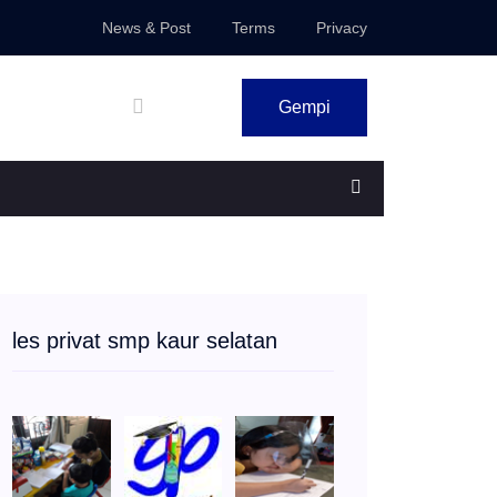
News & Post
Terms
Privacy
Gempi
les privat smp kaur selatan