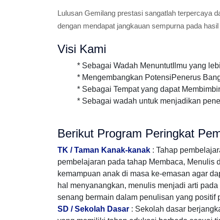
Lulusan Gemilang prestasi sangatlah terpercaya d
dengan mendapat jangkauan sempurna pada hasil
Visi Kami
* Sebagai Wadah MenuntutIlmu yang lebih in
* Mengembangkan PotensiPenerus Bangs
* Sebagai Tempat yang dapat Membimbi
* Sebagai wadah untuk menjadikan pene
Berikut Program Peringkat Pem
TK / Taman Kanak-kanak
: Tahap pembelaja
pembelajaran pada tahap Membaca, Menulis dan 
kemampuan anak di masa ke-emasan agar da
hal menyanangkan, menulis menjadi arti pada k
senang bermain dalam penulisan yang positif 
SD / Sekolah Dasar
: Sekolah dasar berjang