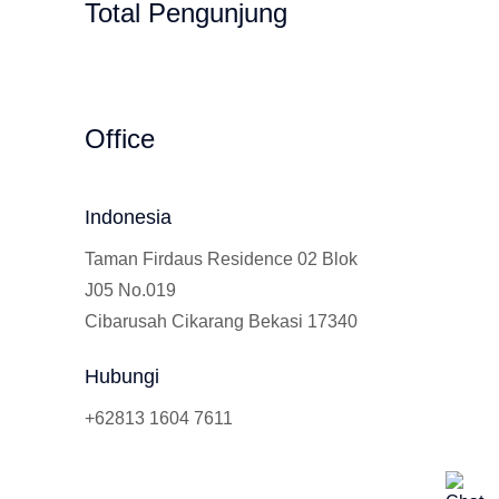
Total Pengunjung
t, Les Privat, Calistung, SD, SMP, SMA, L
Office
Indonesia
Taman Firdaus Residence 02 Blok
J05 No.019
Cibarusah Cikarang Bekasi 17340
Hubungi
+62813 1604 7611