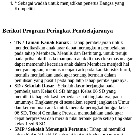
* Sebagai wadah untuk menjadikan penerus Bangsa yang
Kompetitif.
Berikut Program Peringkat Pembelajaranya
TK / Taman Kanak-kanak
: Tahap pembelajaran untuk
mendedikasikan anak agar dapat merangkum pembelajaran
pada tahap Membaca, Menulis dan Berhitung. untuk tertuju
pada prihal aktifitas kemampuan anak di masa ke-emasan agar
dapat memenuhi kecerian anak dalam Membaca menjadi hal
menyanangkan, menulis menjadi arti pada karakteristik huruf,
menulis menjadikan anak agar senang bermain dalam
penulisan yang positif pada tiap tahp-tahap pembelajaranya.
SD / Sekolah Dasar
: Sekolah dasar berjangka pada
pembelajaran Kelas 01 SD hingga Kelas 06 SD yang
memiliki tahap edukasi berbeda sesuai tingkatanya, pada
umumnya Tingkatanya di sesuaikan seperti jangkauan Umur
dan kemampuan anak untuk menaiki peringkat hingga kelas
06 SD, Tetapi Gemilang Prestasi memudahkan anak agar
cepat berprestasi dan meraih nilai terbaik pada setiap tingkatan
kelas 1 s/d 6 SD.
SMP / Sekolah Menengah Pertama
: Tahap ini memiliki
tahap Kelas VII s/d IX sebagai jenjang kedewasaan yang