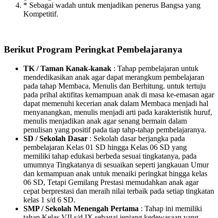
* Sebagai wadah untuk menjadikan penerus Bangsa yang
Kompetitif.
Berikut Program Peringkat Pembelajaranya
TK / Taman Kanak-kanak
: Tahap pembelajaran untuk
mendedikasikan anak agar dapat merangkum pembelajaran
pada tahap Membaca, Menulis dan Berhitung. untuk tertuju
pada prihal aktifitas kemampuan anak di masa ke-emasan agar
dapat memenuhi kecerian anak dalam Membaca menjadi hal
menyanangkan, menulis menjadi arti pada karakteristik huruf,
menulis menjadikan anak agar senang bermain dalam
penulisan yang positif pada tiap tahp-tahap pembelajaranya.
SD / Sekolah Dasar
: Sekolah dasar berjangka pada
pembelajaran Kelas 01 SD hingga Kelas 06 SD yang
memiliki tahap edukasi berbeda sesuai tingkatanya, pada
umumnya Tingkatanya di sesuaikan seperti jangkauan Umur
dan kemampuan anak untuk menaiki peringkat hingga kelas
06 SD, Tetapi Gemilang Prestasi memudahkan anak agar
cepat berprestasi dan meraih nilai terbaik pada setiap tingkatan
kelas 1 s/d 6 SD.
SMP / Sekolah Menengah Pertama
: Tahap ini memiliki
tahap Kelas VII s/d IX sebagai jenjang kedewasaan yang