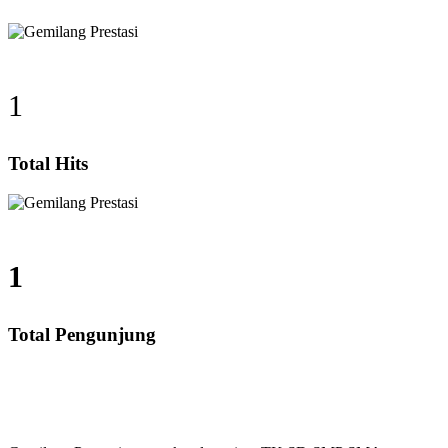
1
Total Hits
1
Total Pengunjung
tung, SD, SMP, SMA, Les Privat UN, Harga Guru datan