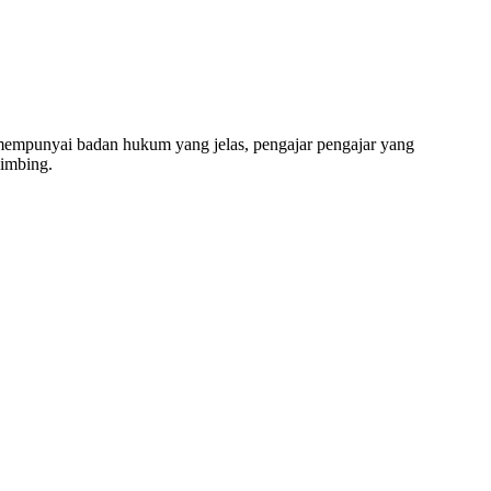
g, SD, SMP, SMA, Les Privat UN, Harga Guru datang K
unyai badan hukum yang jelas, pengajar pengajar yang
bimbing.