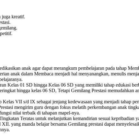
juga kreatif.
tasi.
emilang.
titif.
dikasikan anak agar dapat merangkum pembelajaran pada tahap Membaca
ian anak dalam Membaca menjadi hal menyanangkan, menulis menjadi a
belajaranya.
aran Kelas 01 SD hingga Kelas 06 SD yang memiliki tahap edukasi ber
ngkat hingga kelas 06 SD, Tetapi Gemilang Prestasi memudahkan anak a
ap Kelas VII s/d IX sebagai jenjang kedewasaan yang menjadi tahap p
restasi mengirim guru dengan fokus melatih perkembangan anak tingk
ungsi nilai terbaik di tahapan mapel-nya.
ingkatan Teratas untuk melanjutkan kemandirian sesuai kepribadian yan
 XII. yang manda belajar bersama Gemilang prestasi dapat menyelesaik
nnya.