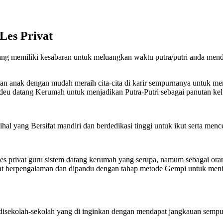
Les Privat
ang memiliki kesabaran untuk meluangkan waktu putra/putri anda mendap
kan anak dengan mudah meraih cita-cita di karir sempurnanya untuk me
deu datang Kerumah untuk menjadikan Putra-Putri sebagai panutan kel
l yang Bersifat mandiri dan berdedikasi tinggi untuk ikut serta mence
les privat guru sistem datang kerumah yang serupa, namum sebagai ora
t berpengalaman dan dipandu dengan tahap metode Gempi untuk meningk
 disekolah-sekolah yang di inginkan dengan mendapat jangkauan sempu