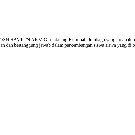
Gempi Paud Privat, Les Privat, Calistun
 OSN SBMPTN AKM Guru datang Kerumah, lembaga yang amanah,memp
ikan dan bertanggung jawab dalam perkembangan siswa siswa yang di 