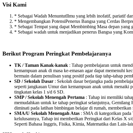
Visi Kami
* Sebagai Wadah MenuntutIlmu yang lebih inofatif, pariatif dan 
* Mengembangkan PotensiPenerus Bangsa yang Cerdas Berpres
* Sebagai Tempat yang dapat Membimbing Masa depan yang g
* Sebagai wadah untuk menjadikan penerus Bangsa yang Kompe
Berikut Program Peringkat Pembelajaranya
TK / Taman Kanak-kanak
: Tahap pembelajaran untuk mende
kemampuan anak di masa ke-emasan agar dapat memenuhi kecer
bermain dalam penulisan yang positif pada tiap tahp-tahap pem
SD / Sekolah Dasar
: Sekolah dasar berjangka pada pembelaj
seperti jangkauan Umur dan kemampuan anak untuk menaiki peri
tingkatan kelas 1 s/d 6 SD.
SMP / Sekolah Menengah Pertama
: Tahap ini memiliki tah
memudahkan untuk ke tahap peringkat selanjutnya, Gemilang P
diminati pada latihan bimbingan belajar di rumah, memberikan f
SMA/U Sekolah Menengah Atas
: SMA di kategorikan pada T
kelulusannya, Tahap ini memberikan Peringkat dari Kelas X s/d
Seperti Bahasa Inggris, Fisika, Kimia, Matematika dan Lain-lai