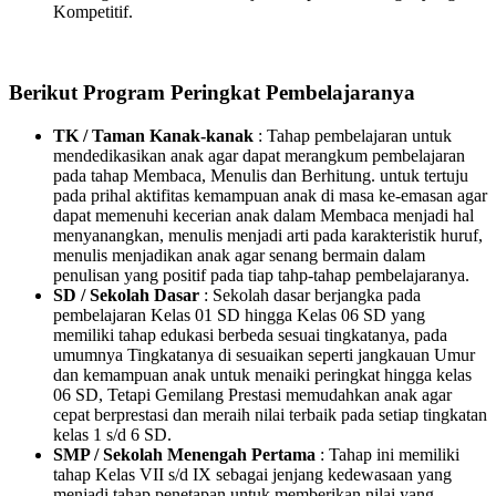
Kompetitif.
Berikut Program Peringkat Pembelajaranya
TK / Taman Kanak-kanak
: Tahap pembelajaran untuk
mendedikasikan anak agar dapat merangkum pembelajaran
pada tahap Membaca, Menulis dan Berhitung. untuk tertuju
pada prihal aktifitas kemampuan anak di masa ke-emasan agar
dapat memenuhi kecerian anak dalam Membaca menjadi hal
menyanangkan, menulis menjadi arti pada karakteristik huruf,
menulis menjadikan anak agar senang bermain dalam
penulisan yang positif pada tiap tahp-tahap pembelajaranya.
SD / Sekolah Dasar
: Sekolah dasar berjangka pada
pembelajaran Kelas 01 SD hingga Kelas 06 SD yang
memiliki tahap edukasi berbeda sesuai tingkatanya, pada
umumnya Tingkatanya di sesuaikan seperti jangkauan Umur
dan kemampuan anak untuk menaiki peringkat hingga kelas
06 SD, Tetapi Gemilang Prestasi memudahkan anak agar
cepat berprestasi dan meraih nilai terbaik pada setiap tingkatan
kelas 1 s/d 6 SD.
SMP / Sekolah Menengah Pertama
: Tahap ini memiliki
tahap Kelas VII s/d IX sebagai jenjang kedewasaan yang
menjadi tahap penetapan untuk memberikan nilai yang