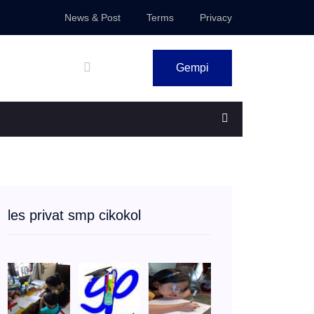
News & Post
Terms
Privacy
Gempi
les privat smp cikokol