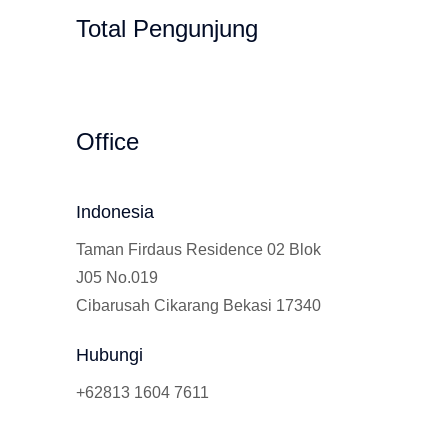
Total Pengunjung
 Calistung, SD, SMP, SMA, Les Privat UN, 
Office
Indonesia
Taman Firdaus Residence 02 Blok
J05 No.019
Cibarusah Cikarang Bekasi 17340
Hubungi
+62813 1604 7611