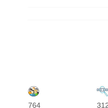
764
31