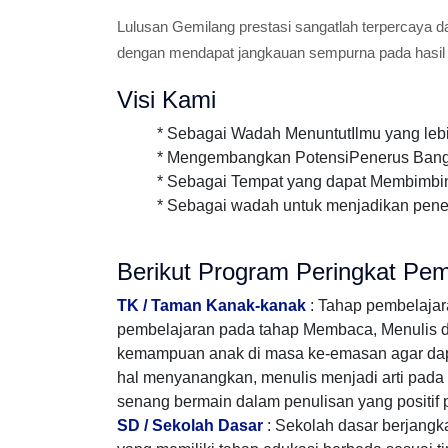
Lulusan Gemilang prestasi sangatlah terpercaya d
dengan mendapat jangkauan sempurna pada hasil
Visi Kami
* Sebagai Wadah MenuntutIlmu yang lebih in
* Mengembangkan PotensiPenerus Bangs
* Sebagai Tempat yang dapat Membimbi
* Sebagai wadah untuk menjadikan pene
Berikut Program Peringkat Pem
TK / Taman Kanak-kanak
: Tahap pembelaja
pembelajaran pada tahap Membaca, Menulis dan 
kemampuan anak di masa ke-emasan agar da
hal menyanangkan, menulis menjadi arti pada k
senang bermain dalam penulisan yang positif 
SD / Sekolah Dasar
: Sekolah dasar berjang