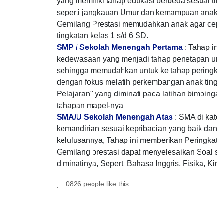
yang memiliki tahap edukasi berbeda sesuai 
seperti jangkauan Umur dan kemampuan anak u
Gemilang Prestasi memudahkan anak agar cepat
tingkatan kelas 1 s/d 6 SD.
SMP / Sekolah Menengah Pertama
: Tahap in
kedewasaan yang menjadi tahap penetapan un
sehingga memudahkan untuk ke tahap peringka
dengan fokus melatih perkembangan anak ting
Pelajaran" yang diminati pada latihan bimbinga
tahapan mapel-nya.
SMA/U Sekolah Menengah Atas
: SMA di kat
kemandirian sesuai kepribadian yang baik dan 
kelulusannya, Tahap ini memberikan Peringkat
Gemilang prestasi dapat menyelesaikan Soal s
diminatinya, Seperti Bahasa Inggris, Fisika, K
0826 people like this