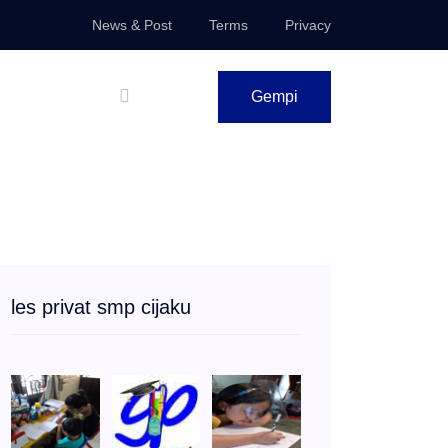
News & Post
Terms
Privacy
Gempi
les privat smp cijaku