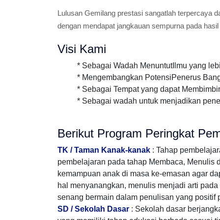
Lulusan Gemilang prestasi sangatlah terpercaya d
dengan mendapat jangkauan sempurna pada hasil
Visi Kami
* Sebagai Wadah MenuntutIlmu yang lebih in
* Mengembangkan PotensiPenerus Bangs
* Sebagai Tempat yang dapat Membimbi
* Sebagai wadah untuk menjadikan pene
Berikut Program Peringkat Pem
TK / Taman Kanak-kanak
: Tahap pembelaja
pembelajaran pada tahap Membaca, Menulis dan 
kemampuan anak di masa ke-emasan agar da
hal menyanangkan, menulis menjadi arti pada k
senang bermain dalam penulisan yang positif 
SD / Sekolah Dasar
: Sekolah dasar berjang