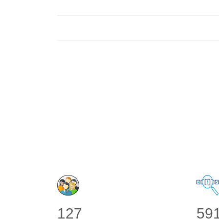
155
72