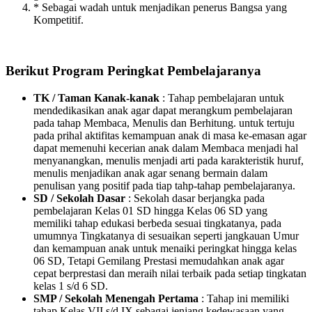
* Sebagai wadah untuk menjadikan penerus Bangsa yang
Kompetitif.
Berikut Program Peringkat Pembelajaranya
TK / Taman Kanak-kanak
: Tahap pembelajaran untuk
mendedikasikan anak agar dapat merangkum pembelajaran
pada tahap Membaca, Menulis dan Berhitung. untuk tertuju
pada prihal aktifitas kemampuan anak di masa ke-emasan agar
dapat memenuhi kecerian anak dalam Membaca menjadi hal
menyanangkan, menulis menjadi arti pada karakteristik huruf,
menulis menjadikan anak agar senang bermain dalam
penulisan yang positif pada tiap tahp-tahap pembelajaranya.
SD / Sekolah Dasar
: Sekolah dasar berjangka pada
pembelajaran Kelas 01 SD hingga Kelas 06 SD yang
memiliki tahap edukasi berbeda sesuai tingkatanya, pada
umumnya Tingkatanya di sesuaikan seperti jangkauan Umur
dan kemampuan anak untuk menaiki peringkat hingga kelas
06 SD, Tetapi Gemilang Prestasi memudahkan anak agar
cepat berprestasi dan meraih nilai terbaik pada setiap tingkatan
kelas 1 s/d 6 SD.
SMP / Sekolah Menengah Pertama
: Tahap ini memiliki
tahap Kelas VII s/d IX sebagai jenjang kedewasaan yang