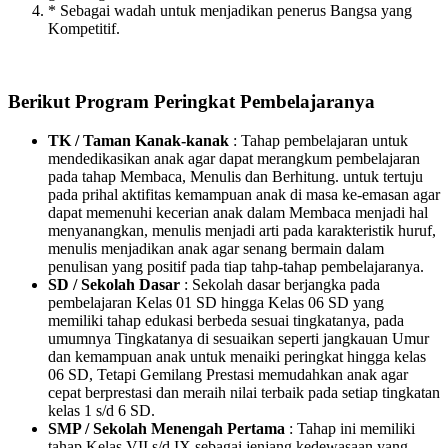
* Sebagai wadah untuk menjadikan penerus Bangsa yang
Kompetitif.
Berikut Program Peringkat Pembelajaranya
TK / Taman Kanak-kanak
: Tahap pembelajaran untuk
mendedikasikan anak agar dapat merangkum pembelajaran
pada tahap Membaca, Menulis dan Berhitung. untuk tertuju
pada prihal aktifitas kemampuan anak di masa ke-emasan agar
dapat memenuhi kecerian anak dalam Membaca menjadi hal
menyanangkan, menulis menjadi arti pada karakteristik huruf,
menulis menjadikan anak agar senang bermain dalam
penulisan yang positif pada tiap tahp-tahap pembelajaranya.
SD / Sekolah Dasar
: Sekolah dasar berjangka pada
pembelajaran Kelas 01 SD hingga Kelas 06 SD yang
memiliki tahap edukasi berbeda sesuai tingkatanya, pada
umumnya Tingkatanya di sesuaikan seperti jangkauan Umur
dan kemampuan anak untuk menaiki peringkat hingga kelas
06 SD, Tetapi Gemilang Prestasi memudahkan anak agar
cepat berprestasi dan meraih nilai terbaik pada setiap tingkatan
kelas 1 s/d 6 SD.
SMP / Sekolah Menengah Pertama
: Tahap ini memiliki
tahap Kelas VII s/d IX sebagai jenjang kedewasaan yang