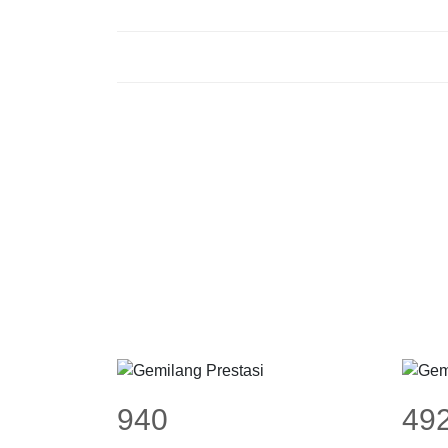
940
49