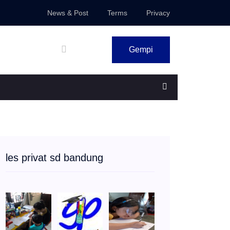
News & Post
Terms
Privacy
Gempi
les privat sd bandung