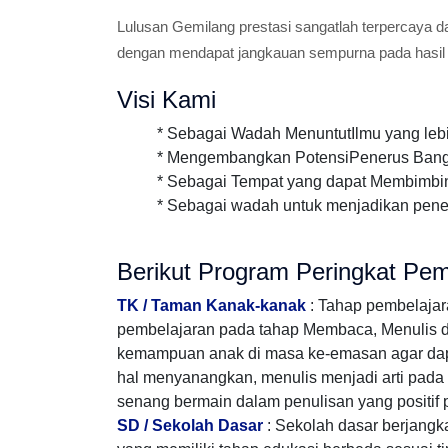
Lulusan Gemilang prestasi sangatlah terpercaya d
dengan mendapat jangkauan sempurna pada hasil
Visi Kami
* Sebagai Wadah MenuntutIlmu yang lebih in
* Mengembangkan PotensiPenerus Bangs
* Sebagai Tempat yang dapat Membimbi
* Sebagai wadah untuk menjadikan pene
Berikut Program Peringkat Pem
TK / Taman Kanak-kanak
: Tahap pembelaja
pembelajaran pada tahap Membaca, Menulis dan 
kemampuan anak di masa ke-emasan agar da
hal menyanangkan, menulis menjadi arti pada k
senang bermain dalam penulisan yang positif 
SD / Sekolah Dasar
: Sekolah dasar berjang