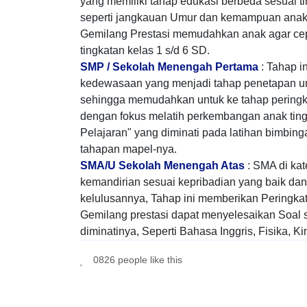
yang memiliki tahap edukasi berbeda sesuai 
seperti jangkauan Umur dan kemampuan anak u
Gemilang Prestasi memudahkan anak agar cepat
tingkatan kelas 1 s/d 6 SD.
SMP / Sekolah Menengah Pertama
: Tahap in
kedewasaan yang menjadi tahap penetapan un
sehingga memudahkan untuk ke tahap peringka
dengan fokus melatih perkembangan anak ting
Pelajaran" yang diminati pada latihan bimbinga
tahapan mapel-nya.
SMA/U Sekolah Menengah Atas
: SMA di kat
kemandirian sesuai kepribadian yang baik dan 
kelulusannya, Tahap ini memberikan Peringkat
Gemilang prestasi dapat menyelesaikan Soal s
diminatinya, Seperti Bahasa Inggris, Fisika, K
0826 people like this