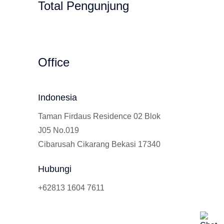
Total Pengunjung
Calistung, SD, SMP, SMA, Les Privat UN, H
Office
Indonesia
Taman Firdaus Residence 02 Blok
J05 No.019
Cibarusah Cikarang Bekasi 17340
Hubungi
+62813 1604 7611