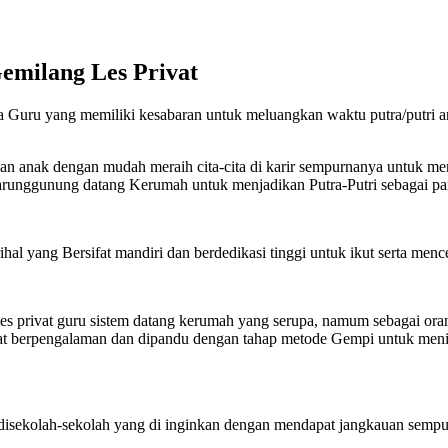
emilang Les Privat
 Guru yang memiliki kesabaran untuk meluangkan waktu putra/putri an
kan anak dengan mudah meraih cita-cita di karir sempurnanya untuk me
arunggunung datang Kerumah untuk menjadikan Putra-Putri sebagai pan
l yang Bersifat mandiri dan berdedikasi tinggi untuk ikut serta mence
les privat guru sistem datang kerumah yang serupa, namum sebagai ora
t berpengalaman dan dipandu dengan tahap metode Gempi untuk meningk
 disekolah-sekolah yang di inginkan dengan mendapat jangkauan sempu