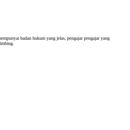
 SD, SMP, SMA, Les Privat UN, Harga Guru datang Ker
unyai badan hukum yang jelas, pengajar pengajar yang
bimbing.