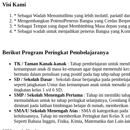
Visi Kami
* Sebagai Wadah MenuntutIlmu yang lebih inofatif, pariatif dan 
* Mengembangkan PotensiPenerus Bangsa yang Cerdas Berpres
* Sebagai Tempat yang dapat Membimbing Masa depan yang g
* Sebagai wadah untuk menjadikan penerus Bangsa yang Kompe
Berikut Program Peringkat Pembelajaranya
TK / Taman Kanak-kanak
: Tahap pembelajaran untuk mende
kemampuan anak di masa ke-emasan agar dapat memenuhi kecer
bermain dalam penulisan yang positif pada tiap tahp-tahap pem
SD / Sekolah Dasar
: Sekolah dasar berjangka pada pembelaj
seperti jangkauan Umur dan kemampuan anak untuk menaiki peri
tingkatan kelas 1 s/d 6 SD.
SMP / Sekolah Menengah Pertama
: Tahap ini memiliki tah
memudahkan untuk ke tahap peringkat selanjutnya, Gemilang P
diminati pada latihan bimbingan belajar di rumah, memberikan f
SMA/U Sekolah Menengah Atas
: SMA di kategorikan pada T
kelulusannya, Tahap ini memberikan Peringkat dari Kelas X s/d
Seperti Bahasa Inggris, Fisika, Kimia, Matematika dan Lain-lai