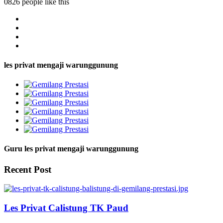
0826 people like this
les privat mengaji warunggunung
Guru les privat mengaji warunggunung
Recent Post
Les Privat Calistung TK Paud