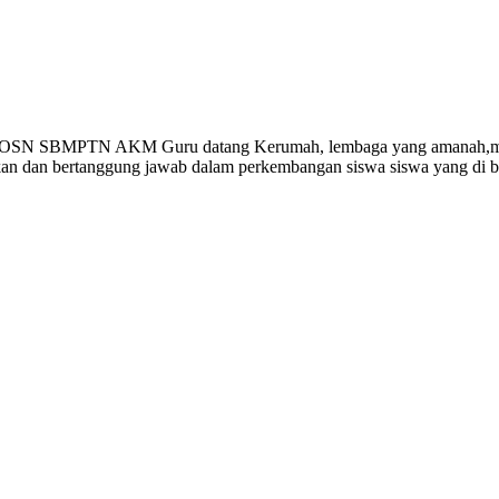
Gempi Paud Privat, Les Privat, Calistung,
 OSN SBMPTN AKM Guru datang Kerumah, lembaga yang amanah,memp
ikan dan bertanggung jawab dalam perkembangan siswa siswa yang di 