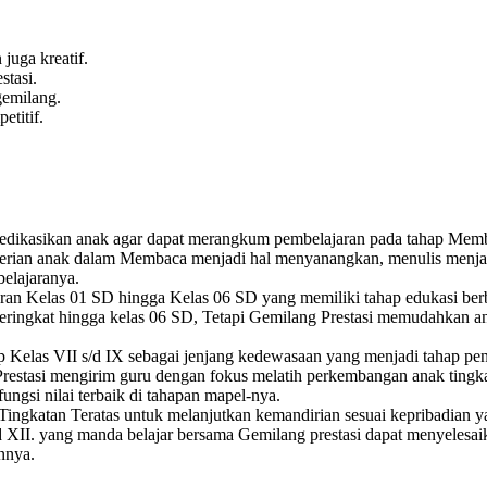
juga kreatif.
tasi.
emilang.
titif.
dikasikan anak agar dapat merangkum pembelajaran pada tahap Membaca
ian anak dalam Membaca menjadi hal menyanangkan, menulis menjadi a
belajaranya.
aran Kelas 01 SD hingga Kelas 06 SD yang memiliki tahap edukasi ber
ngkat hingga kelas 06 SD, Tetapi Gemilang Prestasi memudahkan anak a
ap Kelas VII s/d IX sebagai jenjang kedewasaan yang menjadi tahap p
restasi mengirim guru dengan fokus melatih perkembangan anak tingk
ungsi nilai terbaik di tahapan mapel-nya.
ingkatan Teratas untuk melanjutkan kemandirian sesuai kepribadian yan
 XII. yang manda belajar bersama Gemilang prestasi dapat menyelesaik
nnya.