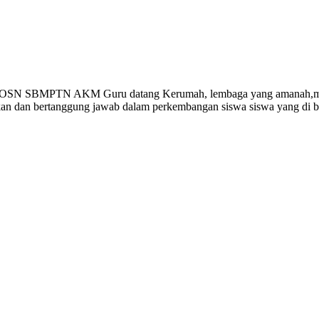
Gempi Paud Privat, Les Privat, Calistun
 OSN SBMPTN AKM Guru datang Kerumah, lembaga yang amanah,memp
ikan dan bertanggung jawab dalam perkembangan siswa siswa yang di 