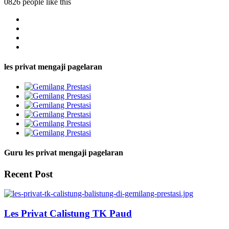
0826 people like this
les privat mengaji pagelaran
Guru les privat mengaji pagelaran
Recent Post
Les Privat Calistung TK Paud