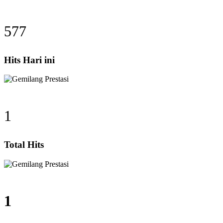
577
Hits Hari ini
1
Total Hits
1