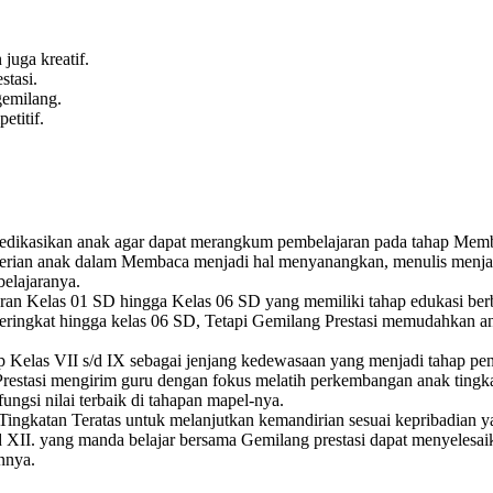
juga kreatif.
tasi.
emilang.
titif.
dikasikan anak agar dapat merangkum pembelajaran pada tahap Membaca
ian anak dalam Membaca menjadi hal menyanangkan, menulis menjadi a
belajaranya.
aran Kelas 01 SD hingga Kelas 06 SD yang memiliki tahap edukasi ber
ngkat hingga kelas 06 SD, Tetapi Gemilang Prestasi memudahkan anak a
ap Kelas VII s/d IX sebagai jenjang kedewasaan yang menjadi tahap p
restasi mengirim guru dengan fokus melatih perkembangan anak tingk
ungsi nilai terbaik di tahapan mapel-nya.
ingkatan Teratas untuk melanjutkan kemandirian sesuai kepribadian yan
 XII. yang manda belajar bersama Gemilang prestasi dapat menyelesaik
nnya.