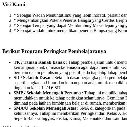
Visi Kami
* Sebagai Wadah MenuntutIlmu yang lebih inofatif, pariatif dan 
* Mengembangkan PotensiPenerus Bangsa yang Cerdas Berpres
* Sebagai Tempat yang dapat Membimbing Masa depan yang g
* Sebagai wadah untuk menjadikan penerus Bangsa yang Kompe
Berikut Program Peringkat Pembelajaranya
TK / Taman Kanak-kanak
: Tahap pembelajaran untuk mende
kemampuan anak di masa ke-emasan agar dapat memenuhi kecer
bermain dalam penulisan yang positif pada tiap tahp-tahap pem
SD / Sekolah Dasar
: Sekolah dasar berjangka pada pembelaj
seperti jangkauan Umur dan kemampuan anak untuk menaiki peri
tingkatan kelas 1 s/d 6 SD.
SMP / Sekolah Menengah Pertama
: Tahap ini memiliki tah
memudahkan untuk ke tahap peringkat selanjutnya, Gemilang P
diminati pada latihan bimbingan belajar di rumah, memberikan f
SMA/U Sekolah Menengah Atas
: SMA di kategorikan pada T
kelulusannya, Tahap ini memberikan Peringkat dari Kelas X s/d
Seperti Bahasa Inggris, Fisika, Kimia, Matematika dan Lain-lai