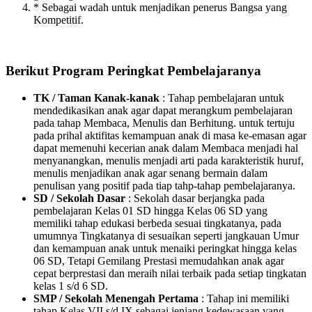
* Sebagai wadah untuk menjadikan penerus Bangsa yang
Kompetitif.
Berikut Program Peringkat Pembelajaranya
TK / Taman Kanak-kanak
: Tahap pembelajaran untuk
mendedikasikan anak agar dapat merangkum pembelajaran
pada tahap Membaca, Menulis dan Berhitung. untuk tertuju
pada prihal aktifitas kemampuan anak di masa ke-emasan agar
dapat memenuhi kecerian anak dalam Membaca menjadi hal
menyanangkan, menulis menjadi arti pada karakteristik huruf,
menulis menjadikan anak agar senang bermain dalam
penulisan yang positif pada tiap tahp-tahap pembelajaranya.
SD / Sekolah Dasar
: Sekolah dasar berjangka pada
pembelajaran Kelas 01 SD hingga Kelas 06 SD yang
memiliki tahap edukasi berbeda sesuai tingkatanya, pada
umumnya Tingkatanya di sesuaikan seperti jangkauan Umur
dan kemampuan anak untuk menaiki peringkat hingga kelas
06 SD, Tetapi Gemilang Prestasi memudahkan anak agar
cepat berprestasi dan meraih nilai terbaik pada setiap tingkatan
kelas 1 s/d 6 SD.
SMP / Sekolah Menengah Pertama
: Tahap ini memiliki
tahap Kelas VII s/d IX sebagai jenjang kedewasaan yang