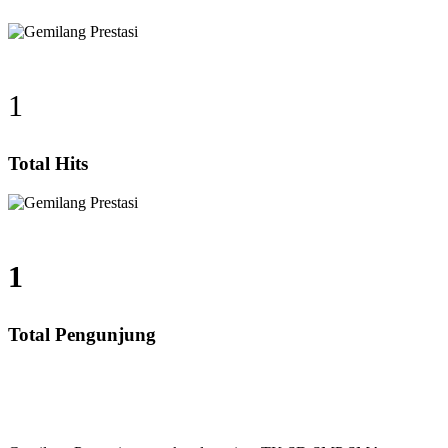
1
Total Hits
1
Total Pengunjung
listung, SD, SMP, SMA, Les Privat UN, Harga Guru da