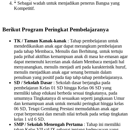
* Sebagai wadah untuk menjadikan penerus Bangsa yang
Kompetitif.
Berikut Program Peringkat Pembelajaranya
TK / Taman Kanak-kanak
: Tahap pembelajaran untuk
mendedikasikan anak agar dapat merangkum pembelajaran
pada tahap Membaca, Menulis dan Berhitung. untuk tertuju
pada prihal aktifitas kemampuan anak di masa ke-emasan agar
dapat memenuhi kecerian anak dalam Membaca menjadi hal
menyanangkan, menulis menjadi arti pada karakteristik huruf,
menulis menjadikan anak agar senang bermain dalam
penulisan yang positif pada tiap tahp-tahap pembelajaranya.
SD / Sekolah Dasar
: Sekolah dasar berjangka pada
pembelajaran Kelas 01 SD hingga Kelas 06 SD yang
memiliki tahap edukasi berbeda sesuai tingkatanya, pada
umumnya Tingkatanya di sesuaikan seperti jangkauan Umur
dan kemampuan anak untuk menaiki peringkat hingga kelas
06 SD, Tetapi Gemilang Prestasi memudahkan anak agar
cepat berprestasi dan meraih nilai terbaik pada setiap tingkatan
kelas 1 s/d 6 SD.
SMP / Sekolah Menengah Pertama
: Tahap ini memiliki
tahap Kelas VII s/d IX sebagai jenjang kedewasaan yang