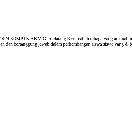
Gempi Paud Privat, Les Privat, Calistu
 OSN SBMPTN AKM Guru datang Kerumah, lembaga yang amanah,memp
ikan dan bertanggung jawab dalam perkembangan siswa siswa yang di 