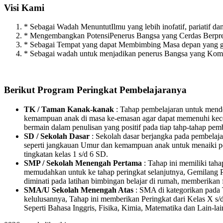
Visi Kami
* Sebagai Wadah MenuntutIlmu yang lebih inofatif, pariatif dan 
* Mengembangkan PotensiPenerus Bangsa yang Cerdas Berpres
* Sebagai Tempat yang dapat Membimbing Masa depan yang g
* Sebagai wadah untuk menjadikan penerus Bangsa yang Kompe
Berikut Program Peringkat Pembelajaranya
TK / Taman Kanak-kanak
: Tahap pembelajaran untuk mende
kemampuan anak di masa ke-emasan agar dapat memenuhi kecer
bermain dalam penulisan yang positif pada tiap tahp-tahap pem
SD / Sekolah Dasar
: Sekolah dasar berjangka pada pembelaj
seperti jangkauan Umur dan kemampuan anak untuk menaiki peri
tingkatan kelas 1 s/d 6 SD.
SMP / Sekolah Menengah Pertama
: Tahap ini memiliki tah
memudahkan untuk ke tahap peringkat selanjutnya, Gemilang P
diminati pada latihan bimbingan belajar di rumah, memberikan f
SMA/U Sekolah Menengah Atas
: SMA di kategorikan pada T
kelulusannya, Tahap ini memberikan Peringkat dari Kelas X s/d
Seperti Bahasa Inggris, Fisika, Kimia, Matematika dan Lain-lai