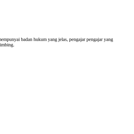
ng, SD, SMP, SMA, Les Privat UN, Harga Guru datang 
unyai badan hukum yang jelas, pengajar pengajar yang
bimbing.