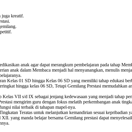
juga kreatif.
tasi.
emilang.
titif.
dikasikan anak agar dapat merangkum pembelajaran pada tahap Membaca
ian anak dalam Membaca menjadi hal menyanangkan, menulis menjadi a
belajaranya.
aran Kelas 01 SD hingga Kelas 06 SD yang memiliki tahap edukasi ber
ngkat hingga kelas 06 SD, Tetapi Gemilang Prestasi memudahkan anak a
ap Kelas VII s/d IX sebagai jenjang kedewasaan yang menjadi tahap p
restasi mengirim guru dengan fokus melatih perkembangan anak tingk
ungsi nilai terbaik di tahapan mapel-nya.
ingkatan Teratas untuk melanjutkan kemandirian sesuai kepribadian yan
 XII. yang manda belajar bersama Gemilang prestasi dapat menyelesaik
nnya.