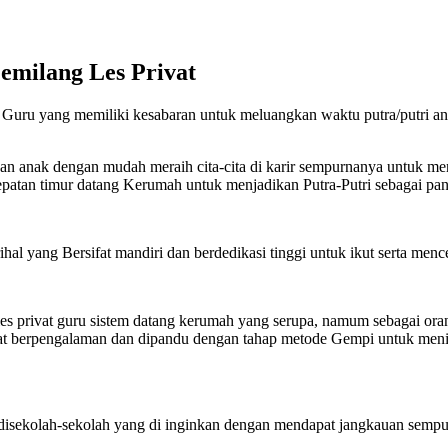
Gemilang Les Privat
ta Guru yang memiliki kesabaran untuk meluangkan waktu putra/putri an
kan anak dengan mudah meraih cita-cita di karir sempurnanya untuk me
sepatan timur datang Kerumah untuk menjadikan Putra-Putri sebagai pan
l yang Bersifat mandiri dan berdedikasi tinggi untuk ikut serta mence
les privat guru sistem datang kerumah yang serupa, namum sebagai ora
t berpengalaman dan dipandu dengan tahap metode Gempi untuk meningk
 disekolah-sekolah yang di inginkan dengan mendapat jangkauan sempu