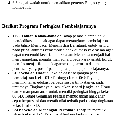
* Sebagai wadah untuk menjadikan penerus Bangsa yang
Kompetitif.
Berikut Program Peringkat Pembelajaranya
TK / Taman Kanak-kanak
: Tahap pembelajaran untuk
mendedikasikan anak agar dapat merangkum pembelajaran
pada tahap Membaca, Menulis dan Berhitung. untuk tertuju
pada prihal aktifitas kemampuan anak di masa ke-emasan agar
dapat memenuhi kecerian anak dalam Membaca menjadi hal
menyanangkan, menulis menjadi arti pada karakteristik huruf,
menulis menjadikan anak agar senang bermain dalam
penulisan yang positif pada tiap tahp-tahap pembelajaranya.
SD / Sekolah Dasar
: Sekolah dasar berjangka pada
pembelajaran Kelas 01 SD hingga Kelas 06 SD yang
memiliki tahap edukasi berbeda sesuai tingkatanya, pada
umumnya Tingkatanya di sesuaikan seperti jangkauan Umur
dan kemampuan anak untuk menaiki peringkat hingga kelas
06 SD, Tetapi Gemilang Prestasi memudahkan anak agar
cepat berprestasi dan meraih nilai terbaik pada setiap tingkatan
kelas 1 s/d 6 SD.
SMP / Sekolah Menengah Pertama
: Tahap ini memiliki
tahap Kelas VII s/d IX sebagai jenjang kedewasaan yang